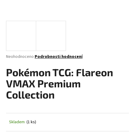
a
j
í
t
?
Průměrné
Neohodnoceno
Podrobnosti hodnocení
hodnocení
produktu
Pokémon TCG: Flareon
HLEDAT
je
0,0
VMAX Premium
z
5
Collection
D
hvězdiček.
o
p
o
Skladem
(1 ks)
r
u