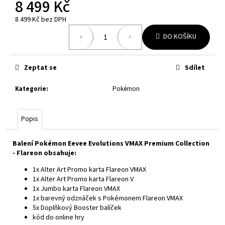
8 499 Kč
č
u
8 499 Kč bez DPH
j
Měrná
e
DO KOŠÍKU
cena:
m
e
Zeptat se
Sdílet
POKÉMON
Kategorie
:
Pokémon
TCG:
LUMIOSE
CITY
Popis
MINI
TIN
369
Balení Pokémon Eevee Evolutions VMAX Premium Collection
Kč
- Flareon obsahuje:
1x Alter Art Promo karta Flareon VMAX
1x Alter Art Promo karta Flareon V
1x Jumbo karta Flareon VMAX
1x barevný odznáček s Pokémonem Flareon VMAX
5x Doplňkový Booster balíček
kód do online hry