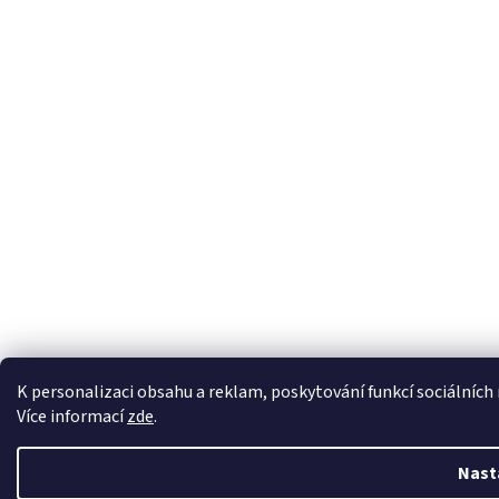
K personalizaci obsahu a reklam, poskytování funkcí sociálních
Více informací
zde
.
Nast