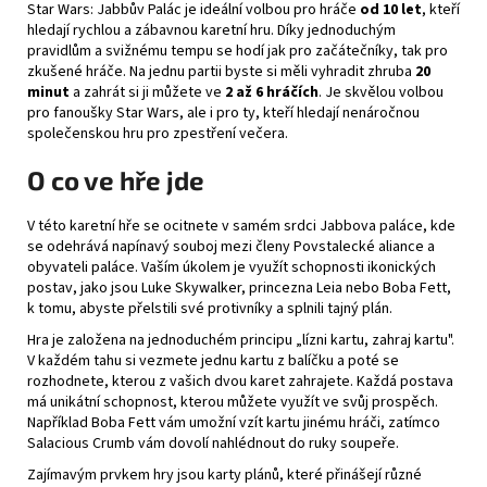
Star Wars: Jabbův Palác je ideální volbou pro hráče
od 10 let
, kteří
hledají rychlou a zábavnou karetní hru. Díky jednoduchým
pravidlům a svižnému tempu se hodí jak pro začátečníky, tak pro
zkušené hráče. Na jednu partii byste si měli vyhradit zhruba
20
minut
a zahrát si ji můžete ve
2 až 6 hráčích
. Je skvělou volbou
pro fanoušky Star Wars, ale i pro ty, kteří hledají nenáročnou
společenskou hru pro zpestření večera.
O co ve hře jde
V této karetní hře se ocitnete v samém srdci Jabbova paláce, kde
se odehrává napínavý souboj mezi členy Povstalecké aliance a
obyvateli paláce. Vaším úkolem je využít schopnosti ikonických
postav, jako jsou Luke Skywalker, princezna Leia nebo Boba Fett,
k tomu, abyste přelstili své protivníky a splnili tajný plán.
Hra je založena na jednoduchém principu „lízni kartu, zahraj kartu".
V každém tahu si vezmete jednu kartu z balíčku a poté se
rozhodnete, kterou z vašich dvou karet zahrajete. Každá postava
má unikátní schopnost, kterou můžete využít ve svůj prospěch.
Například Boba Fett vám umožní vzít kartu jinému hráči, zatímco
Salacious Crumb vám dovolí nahlédnout do ruky soupeře.
Zajímavým prvkem hry jsou karty plánů, které přinášejí různé