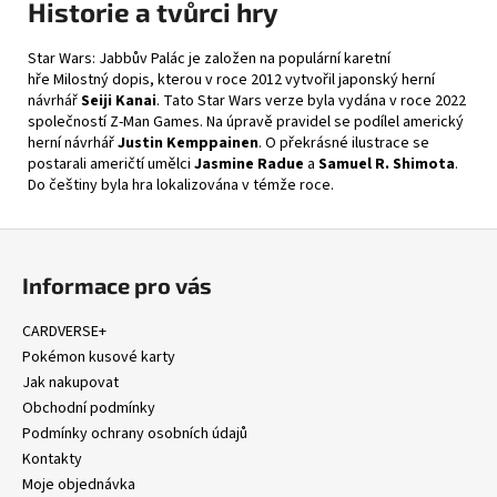
Historie a tvůrci hry
Star Wars: Jabbův Palác je založen na populární karetní
hře
Milostný dopis
, kterou v roce 2012 vytvořil japonský herní
návrhář
Seiji Kanai
. Tato Star Wars verze byla vydána v roce 2022
společností
Z-Man Games
. Na úpravě pravidel se podílel americký
herní návrhář
Justin Kemppainen
. O překrásné ilustrace se
postarali američtí umělci
Jasmine Radue
a
Samuel R. Shimota
.
Do češtiny byla hra lokalizována v témže roce.
Z
á
Informace pro vás
p
a
CARDVERSE+
t
Pokémon kusové karty
í
Jak nakupovat
Obchodní podmínky
Podmínky ochrany osobních údajů
Kontakty
Moje objednávka