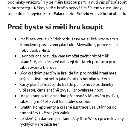
podmínky vítězství. Ty se mění každou partii a nutí vás přizpůsobit
svou strategii. Někdy vítězí hráč s nejvyšším číslem v ruce, jindy
ten, kdo má nejvíce karet Paláce nebo Rebelů ve své herní oblasti.
Proč byste si měli hru koupit
Prožijete vzrušující dobrodružství ve světě Star Wars s
ikonickými postavami jako Luke Skywalker, princezna Leia
nebo Jabba Hutt.
Jednoduchá pravidla vám umožní začít hrát téměř
okamžitě, ale zároveň nabízejí dostatek prostoru pro
taktizování a blafování.
Díky krátkým partiím je hra ideální pro rychlé hraní mezi
jinými aktivitami nebo jako úvod do herního večera.
Karty plánů přinášejí do každé partie nové podmínky
vítězství, čímž značně zvyšují znovuhratelnost.
Hra je kompaktní a snadno přenosná v látkovém pytlíku,
takže si ji můžete vzít kamkoliv s sebou.
Kvalitní komponenty a krásné ilustrace vás vtáhnou do
atmosféry Hvězdných válek.
Je skvělým dárkem pro fanoušky Star Wars i pro milovníky
rychlých karetních her.