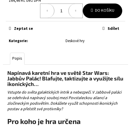
č
164,46 Kč bez DPH
Měrná
u
DO KOŠÍKU
cena:
j
e
m
Zeptat se
Sdílet
e
Kategorie
:
Deskové hry
POKÉMON
TCG
Popis
-
MCDONALD'S
2025
Napínavá karetní hra ve světě Star Wars:
JAPAN
Jabbův Palác! Blafujte, taktizujte a využijte sílu
PROMO
ikonických…
PACK
BOOSTER
Vstupte do světa galaktických intrik a nebezpečí. V Jabbově paláci
(JAPAN)
se odehrává napínavý souboj mezi Povstaleckou aliancí a
1
zločineckým podsvětím. Dokážete využít schopnosti ikonických
199
postav a přelstít své protivníky?
Kč
Pro koho je hra určena