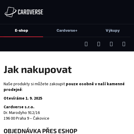
K
Přejít
na
o
obsah
Zpět
Zpět
š
í
E-shop
Cardverse+
Výkupy
C
k
o
p
Hledat
Přihlášení
Nákupní
Men
o
košík
t
Jak nakupovat
ř
e
Naše produkty si můžete zakoupit
pouze osobně v naší kamenné
b
prodejně
:
u
Otevíráme 1. 9. 2025
j
Cardverse s.r.o.
e
Dr. Marodyho 912/16
t
196 00 Praha 9 – Čakovice
e
OBJEDNÁVKA PŘES ESHOP
n