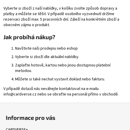
a
Vyberte si zboží z naší nabídky, v košíku zvolte způsob dopravy a
j
platby a můžete se těšit. V případě osobního vyzvednutí držíme
rezervaci zboží max. 5 pracovních dní. Záleží na konkrétním zboží a
í
obecném zájmu o produkt.
t
Jak probíhá nákup?
?
Navštivte naši prodejnu nebo eshop
Vyberte si zboží dle aktuální nabídky.
Zaplaťte hotově, kartou nebo jinou dostupnou platební
HLEDAT
metodou.
Můžete si také nechat vystavit doklad nebo fakturu.
V případě dotazů nás neváhejte kontaktovat na e-mailu
D
info@cardverse.cz
nebo se obraťte na personál přímo v obchodě.
o
p
Z
o
á
Informace pro vás
r
p
u
a
CARDVERSE+