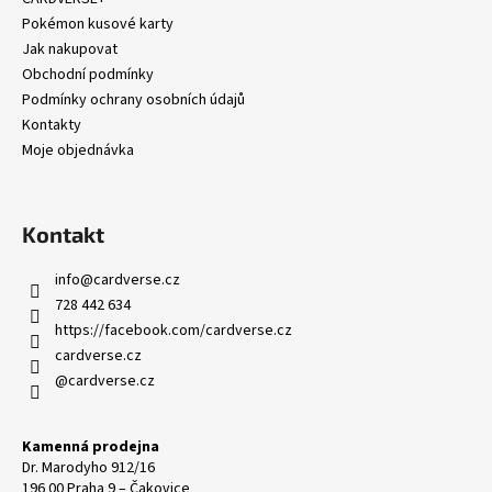
č
t
Pokémon kusové karty
u
í
Jak nakupovat
j
e
Obchodní podmínky
m
Podmínky ochrany osobních údajů
e
Kontakty
Moje objednávka
2026
WORLD'S
MONARCHS
Kontakt
-
SERIES
info
@
cardverse.cz
2
BOOSTER
728 442 634
249
https://facebook.com/cardverse.cz
Kč
cardverse.cz
@cardverse.cz
Kamenná prodejna
Dr. Marodyho 912/16
196 00 Praha 9 – Čakovice