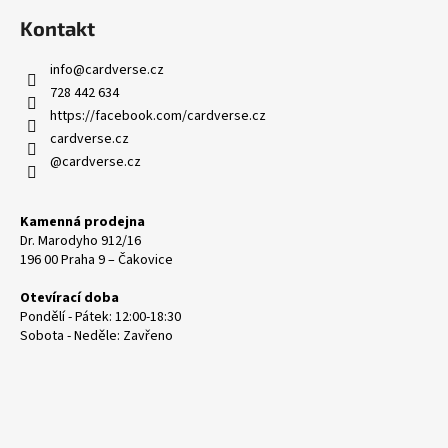
č
u
Kontakt
j
e
info
@
cardverse.cz
m
728 442 634
e
https://facebook.com/cardverse.cz
cardverse.cz
@cardverse.cz
SANSEKING
4
POCKETS
ZIPPER
Kamenná prodejna
CARD
Dr. Marodyho 912/16
BINDER
196 00 Praha 9 – Čakovice
449
Otevírací doba
Kč
Pondělí - Pátek: 12:00-18:30
Sobota - Neděle: Zavřeno