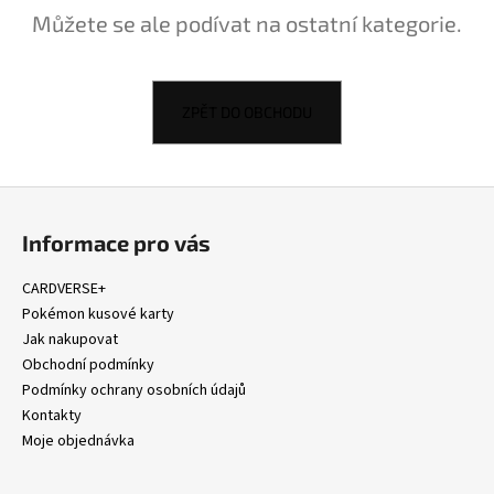
Můžete se ale podívat na ostatní kategorie.
a
j
í
t
ZPĚT DO OBCHODU
?
Z
á
Informace pro vás
p
HLEDAT
a
CARDVERSE+
t
Pokémon kusové karty
í
Jak nakupovat
D
Obchodní podmínky
o
Podmínky ochrany osobních údajů
p
Kontakty
o
Moje objednávka
r
u