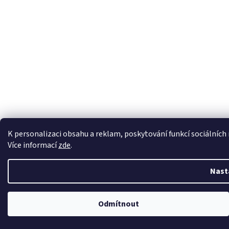
K personalizaci obsahu a reklam, poskytování funkcí sociálních
Více informací
zde
.
Nast
Odmítnout