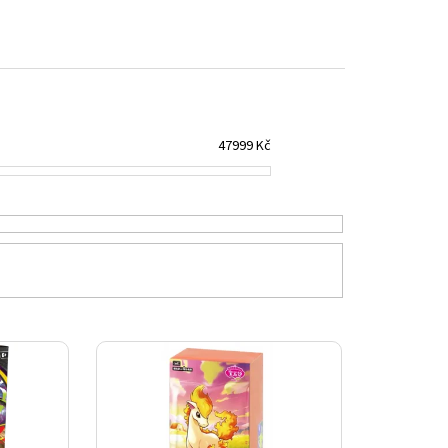
RFECT ORDER ELITE
47999
Kč