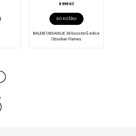
8 999 Kč
DO KOŠÍKU
BALENÍ OBSAHUJE 36 boosterů edice
Obsidian Flames
m