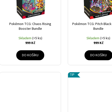
p
r
o
d
Pokémon TCG: Chaos Rising
Pokémon TCG: Pitch Black
Booster Bundle
Bundle
u
k
Skladem
(>5 ks)
Skladem
(>5 ks)
999 Kč
999 Kč
t
ů
DO KOŠÍKU
DO KOŠÍKU
TIP