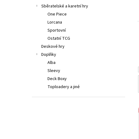
LORCANA: ATTACK OF THE VINE! BOOSTER
a
Sběratelské a karetní hry
BOX
n
One Piece
4 999 Kč
e
Lorcana
l
Sportovní
Ostatní TCG
Deskové hry
Doplňky
Alba
Sleevy
Deck Boxy
Toploadery a jiné