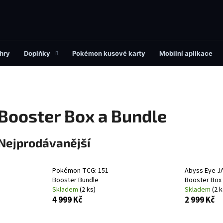
Co potřebujete najít?
hry
Doplňky
Pokémon kusové karty
Mobilní aplikace
HLEDAT
Booster Box a Bundle
Doporučujeme
Nejprodávanější
Pokémon TCG: 151
Abyss Eye J
Booster Bundle
Booster Box
Skladem
(2 ks)
Skladem
(2 k
4 999 Kč
2 999 Kč