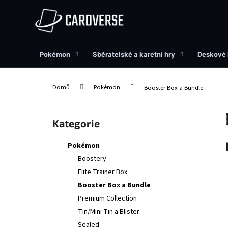
K
Přejít
na
o
obsah
Zpět
Zpět
š
do
do
í
obchodu
obchodu
Pokémon
Sběratelské a karetní hry
Deskové 
k
Domů
Pokémon
Booster Box a Bundle
P
o
Přeskočit
Kategorie
s
kategorie
t
Pokémon
r
Boostery
a
Elite Trainer Box
n
Booster Box a Bundle
n
Premium Collection
í
Tin/Mini Tin a Blister
p
Sealed