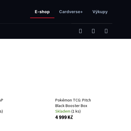
E-shop
Cardverse+
Výkupy
Hledat
Přihlášení
Nákupní
košík
AP
Pokémon TCG: Pitch
Black Booster Box
s)
Skladem
(1 ks)
Následující
4 999 Kč