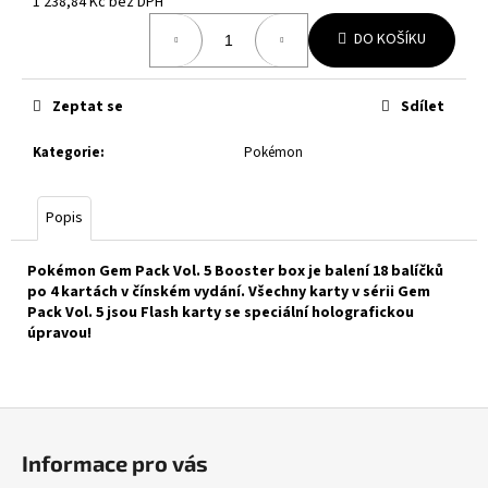
č
1 238,84 Kč bez DPH
Měrná
u
DO KOŠÍKU
cena:
j
e
m
Zeptat se
Sdílet
e
Kategorie
:
Pokémon
POKÉMON
TCG:
Popis
PITCH
BLACK
BOOSTER
Pokémon Gem Pack Vol. 5 Booster box je balení 18 balíčků
BUNDLE
po 4 kartách v čínském vydání. Všechny karty v sérii Gem
999
Pack Vol. 5 jsou Flash karty se speciální holografickou
Kč
úpravou!
Z
á
Informace pro vás
p