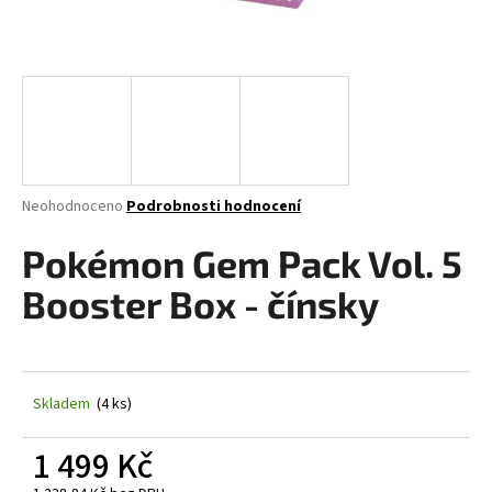
a
j
í
t
?
Průměrné
Neohodnoceno
Podrobnosti hodnocení
hodnocení
produktu
Pokémon Gem Pack Vol. 5
HLEDAT
je
0,0
Booster Box - čínsky
z
5
D
hvězdiček.
o
p
Skladem
(4 ks)
o
r
1 499 Kč
u