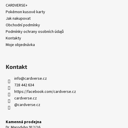
a
CARDVERSE+
t
Pokémon kusové karty
í
Jak nakupovat
Obchodní podmínky
Podmínky ochrany osobních údajů
Kontakty
Moje objednávka
Kontakt
info
@
cardverse.cz
728 442 634
https://facebook.com/cardverse.cz
cardverse.cz
@cardverse.cz
Kamenná prodejna
Dr. Marodyho 912/16