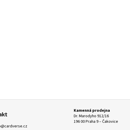
Kamenná prodejna
akt
Dr. Marodyho 912/16
196 00 Praha 9 – Čakovice
o
@
cardverse.cz