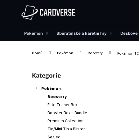
K
Přejít
na
o
obsah
Zpět
Zpět
š
do
do
í
obchodu
obchodu
Pokémon
Sběratelské a karetní hry
Deskové 
k
Domů
Pokémon
Boostery
Pokémon TCG
P
o
Přeskočit
Kategorie
s
kategorie
t
Pokémon
r
Boostery
a
Elite Trainer Box
n
Booster Box a Bundle
n
Premium Collection
í
Tin/Mini Tin a Blister
p
Sealed