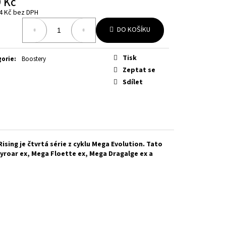
 Kč
OURNEY TOGETHER
4 Kč bez DPH
á
DO KOŠÍKU
Tisk
gorie
:
Boostery
Zeptat se
Sdílet
Rising
je čtvrtá série z cyklu Mega Evolution. Tato
roar ex, Mega Floette ex, Mega Dragalge ex a