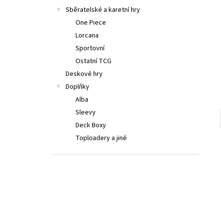
LORCANA: ATTACK OF THE VINE! BOOSTER
a
Sběratelské a karetní hry
199 Kč
n
One Piece
e
Lorcana
l
Sportovní
Ostatní TCG
Deskové hry
Doplňky
Alba
Sleevy
Deck Boxy
Toploadery a jiné