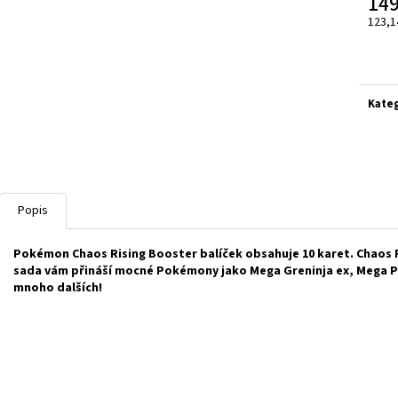
149
ASCENDED HEROES MEGA
POKÉMON TCG: J
FERALIGATR/MEGANIUM/EMBOAR EX BOX
BOOSTER
123,1
Měrn
1 299 Kč
149 Kč
cena:
Kate
Popis
Pokémon Chaos Rising Booster
balíček obsahuje 10 karet. Chaos 
sada vám přináší mocné Pokémony jako Mega Greninja ex, Mega Py
mnoho dalších!