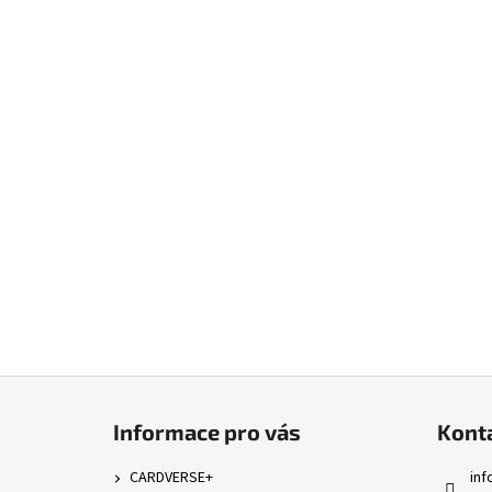
Z
á
Informace pro vás
Kont
p
a
CARDVERSE+
inf