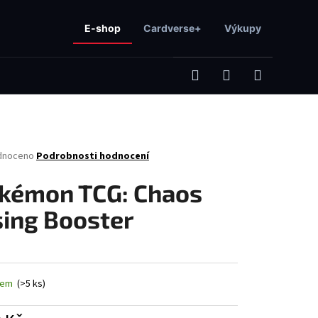
E-shop
Cardverse+
Výkupy
Hledat
Přihlášení
Nákupní
né
dnoceno
Podrobnosti hodnocení
košík
ení
tu
kémon TCG: Chaos
sing Booster
ček.
Následující
dem
(>5 ks)