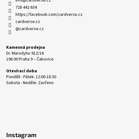
info
@
cardverse.cz
u
728 442 634
https://facebook.com/cardverse.cz
cardverse.cz
@cardverse.cz
Kamenná prodejna
Dr. Marodyho 912/16
196 00 Praha 9 – Čakovice
Otevírací doba
Pondělí - Pátek: 12:00-18:30
Sobota - Neděle: Zavřeno
Instagram