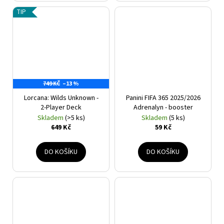
TIP
749 KČ
–13 %
Lorcana: Wilds Unknown -
Panini FIFA 365 2025/2026
2-Player Deck
Adrenalyn - booster
Skladem
(>5 ks)
Skladem
(5 ks)
649 Kč
59 Kč
DO KOŠÍKU
DO KOŠÍKU