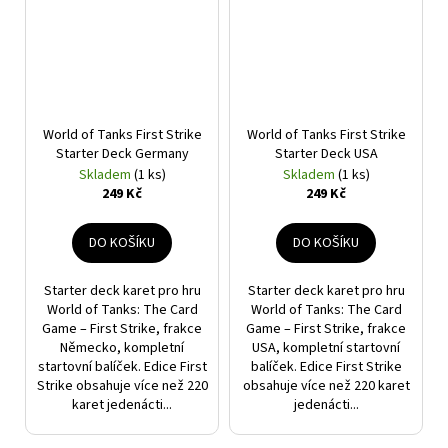
World of Tanks First Strike
World of Tanks First Strike
Starter Deck Germany
Starter Deck USA
Skladem
(1 ks)
Skladem
(1 ks)
249 Kč
249 Kč
DO KOŠÍKU
DO KOŠÍKU
Starter deck karet pro hru
Starter deck karet pro hru
World of Tanks: The Card
World of Tanks: The Card
Game – First Strike, frakce
Game – First Strike, frakce
Německo, kompletní
USA, kompletní startovní
startovní balíček. Edice First
balíček. Edice First Strike
Strike obsahuje více než 220
obsahuje více než 220 karet
karet jedenácti...
jedenácti...