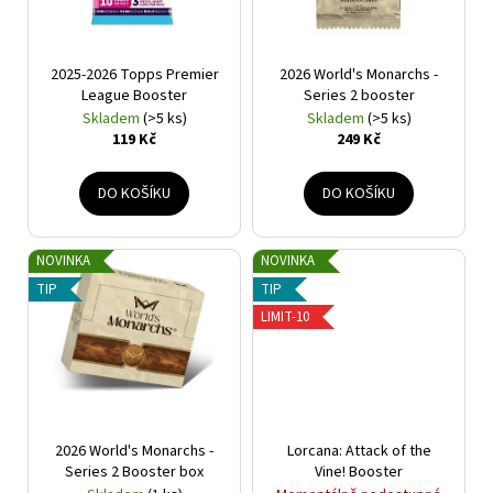
p
r
2025-2026 Topps Premier
2026 World's Monarchs -
o
League Booster
Series 2 booster
d
Skladem
(>5 ks)
Skladem
(>5 ks)
u
119 Kč
249 Kč
k
t
DO KOŠÍKU
DO KOŠÍKU
ů
NOVINKA
NOVINKA
TIP
TIP
LIMIT-10
2026 World's Monarchs -
Lorcana: Attack of the
Series 2 Booster box
Vine! Booster