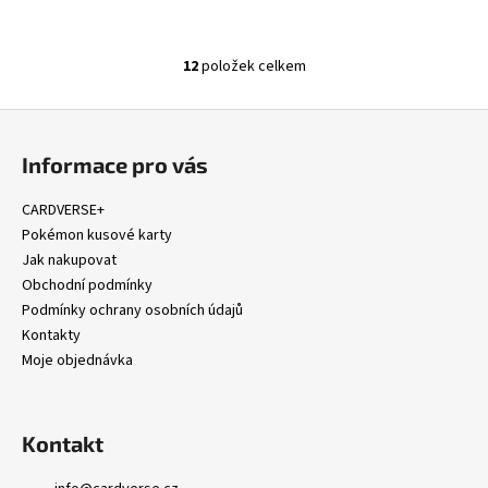
12
položek celkem
O
v
Z
l
á
á
Informace pro vás
d
p
a
a
CARDVERSE+
c
t
Pokémon kusové karty
í
í
Jak nakupovat
p
Obchodní podmínky
r
Podmínky ochrany osobních údajů
v
Kontakty
k
Moje objednávka
y
v
ý
p
Kontakt
i
s