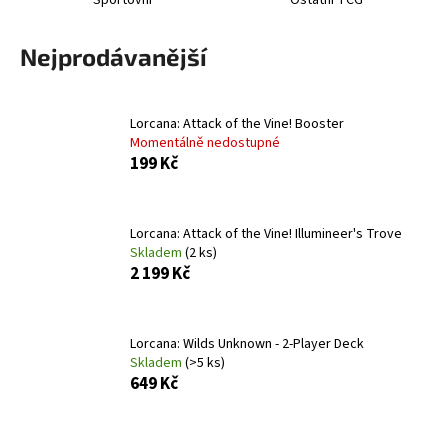
a
j
Nejprodávanější
í
t
Lorcana: Attack of the Vine! Booster
?
Momentálně nedostupné
199 Kč
HLEDAT
Lorcana: Attack of the Vine! Illumineer's Trove
Skladem
(2 ks)
2 199 Kč
D
o
Lorcana: Wilds Unknown - 2-Player Deck
p
Skladem
(>5 ks)
649 Kč
o
r
u