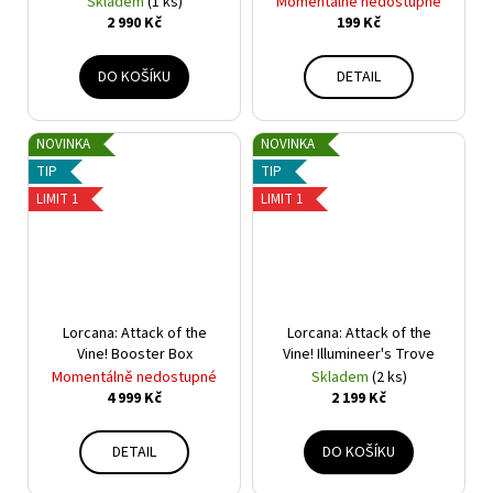
Skladem
(1 ks)
Momentálně nedostupné
2 990 Kč
199 Kč
DO KOŠÍKU
DETAIL
NOVINKA
NOVINKA
TIP
TIP
LIMIT 1
LIMIT 1
Lorcana: Attack of the
Lorcana: Attack of the
Vine! Booster Box
Vine! Illumineer's Trove
Momentálně nedostupné
Skladem
(2 ks)
4 999 Kč
2 199 Kč
DETAIL
DO KOŠÍKU