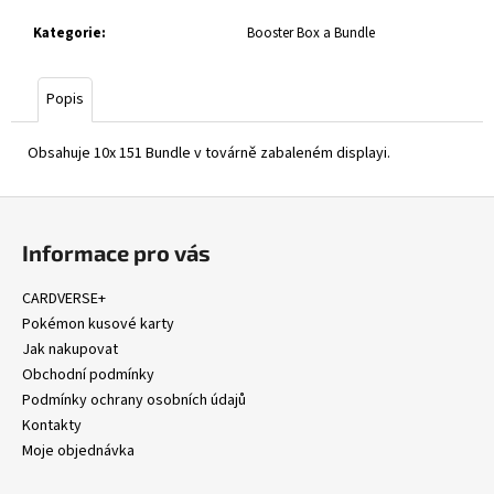
č
u
Kategorie
:
Booster Box a Bundle
j
e
m
Popis
e
Obsahuje 10x 151 Bundle v továrně zabaleném displayi.
POKÉMON
Z
TCG:
MEGA
á
CHARIZARD
Informace pro vás
p
TIN
a
1
CARDVERSE+
199
t
Pokémon kusové karty
Kč
í
Jak nakupovat
Obchodní podmínky
Podmínky ochrany osobních údajů
Kontakty
Moje objednávka