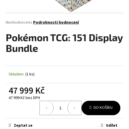
a
j
í
Průměrné
Neohodnoceno
Podrobnosti hodnocení
hodnocení
t
produktu
Pokémon TCG: 151 Display
?
je
0,0
Bundle
z
5
hvězdiček.
HLEDAT
Skladem
(1 ks)
47 999 Kč
D
o
47 999 Kč bez DPH
Měrná
p
DO KOŠÍKU
cena:
o
r
u
Zeptat se
Sdílet