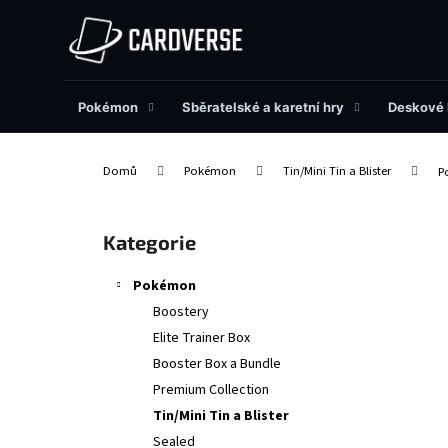
K
Přejít
na
o
obsah
Zpět
Zpět
š
do
do
í
obchodu
obchodu
Pokémon
Sběratelské a karetní hry
Deskové 
k
Domů
Pokémon
Tin/Mini Tin a Blister
P
P
o
Přeskočit
Kategorie
s
kategorie
t
Pokémon
r
Boostery
a
Elite Trainer Box
n
Booster Box a Bundle
n
Premium Collection
í
Tin/Mini Tin a Blister
p
Sealed