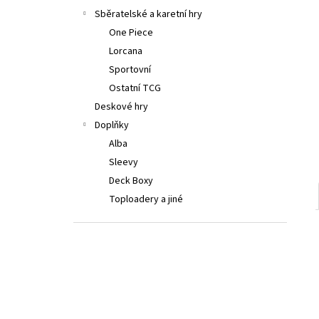
LORCANA: ATTACK OF THE VINE! BOOSTER
a
Sběratelské a karetní hry
BOX
n
One Piece
4 999 Kč
e
Lorcana
l
Sportovní
Ostatní TCG
Deskové hry
Doplňky
Alba
Sleevy
Deck Boxy
Toploadery a jiné