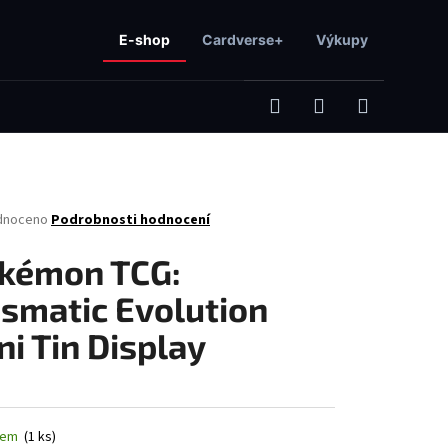
E-shop
Cardverse+
Výkupy
Hledat
Přihlášení
Nákupní
né
dnoceno
Podrobnosti hodnocení
košík
ení
tu
kémon TCG:
ismatic Evolution
ni Tin Display
ček.
Následující
dem
(1 ks)