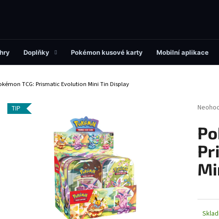
Co potřebujete najít?
hry
Doplňky
Pokémon kusové karty
Mobilní aplikace
okémon TCG: Prismatic Evolution Mini Tin Display
HLEDAT
Průměr
Neoho
TIP
hodnoc
produk
Po
Doporučujeme
je
0,0
Pr
z
5
Mi
hvězdi
Skla