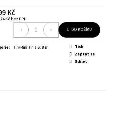
RFECT ORDER ELITE
99 Kč
,74 Kč bez DPH
á
DO KOŠÍKU
Tisk
gorie
:
Tin/Mini Tin a Blister
Zeptat se
Sdílet