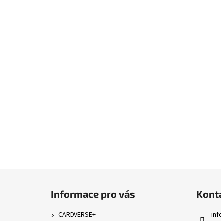
Z
á
Informace pro vás
Kont
p
a
CARDVERSE+
inf