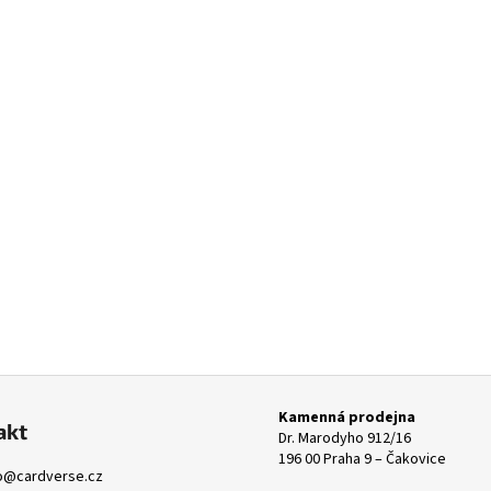
Kamenná prodejna
akt
Dr. Marodyho 912/16
196 00 Praha 9 – Čakovice
o
@
cardverse.cz