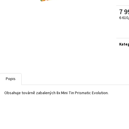
SLEEVES NA KARTY - ULTRA PRO 100KS
POKÉMON TCG: PE
TRAINER BOX
39 Kč
7 9
1 799 Kč
6 610
Měrn
cena:
Kate
Popis
Obsahuje továrně zabalených 8x Mini Tin Prismatic Evolution.