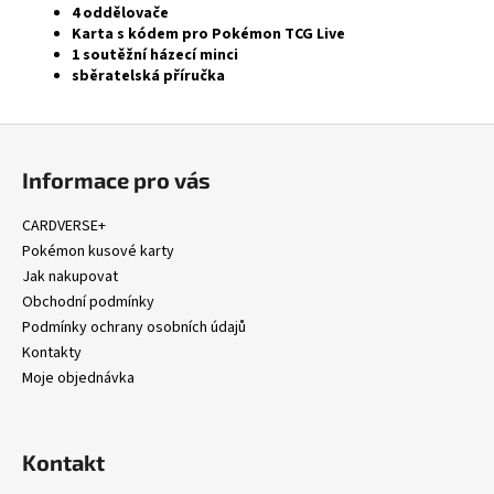
4 oddělovače
Karta s kódem pro Pokémon TCG Live
1 soutěžní házecí minci
sběratelská příručka
Z
á
Informace pro vás
p
a
CARDVERSE+
t
Pokémon kusové karty
í
Jak nakupovat
Obchodní podmínky
Podmínky ochrany osobních údajů
Kontakty
Moje objednávka
Kontakt