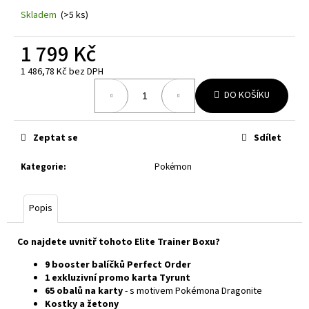
č
Skladem
(>5 ks)
u
j
1 799 Kč
e
m
1 486,78 Kč bez DPH
e
Měrná
DO KOŠÍKU
cena:
POKÉMON
TCG:
Zeptat se
Sdílet
CHAOS
RISING
BOOSTER
Kategorie
:
Pokémon
149
Kč
Popis
Co najdete uvnitř tohoto Elite Trainer Boxu?
9 booster balíčků
Perfect Order
1 exkluzivní promo karta
Tyrunt
65 obalů na karty
- s motivem Pokémona Dragonite
Kostky a žetony