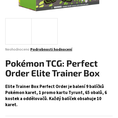
a
j
í
t
?
Průměrné
Neohodnoceno
Podrobnosti hodnocení
hodnocení
produktu
Pokémon TCG: Perfect
HLEDAT
je
0,0
Order Elite Trainer Box
z
5
D
hvězdiček.
Elite Trainer Box Perfect Order je balení 9 balíčků
o
Pokémon karet, 1 promo kartu Tyrunt, 65 obalů, 6
p
kostek a oddělovačů. Každý balíček obsahuje 10
o
karet.
r
u