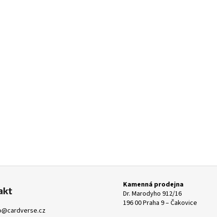
Kamenná prodejna
akt
Dr. Marodyho 912/16
196 00 Praha 9 – Čakovice
o
@
cardverse.cz