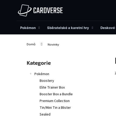
K
Přejít
na
o
obsah
Zpět
Zpět
š
do
do
í
obchodu
obchodu
Pokémon
Sběratelské a karetní hry
Deskové 
k
Domů
Novinky
P
o
Přeskočit
Kategorie
s
kategorie
t
Pokémon
r
Boostery
a
Elite Trainer Box
n
Booster Box a Bundle
n
Premium Collection
í
Tin/Mini Tin a Blister
p
Sealed