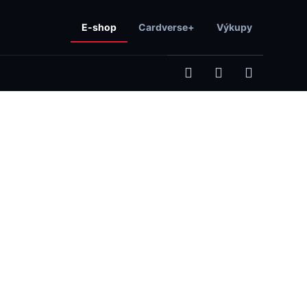
E-shop
Cardverse+
Výkupy
Hledat
Přihlášení
Nákupní
košík
Následující