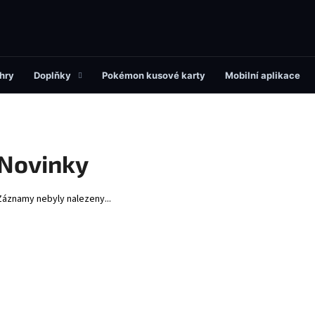
Co potřebujete najít?
hry
Doplňky
Pokémon kusové karty
Mobilní aplikace
HLEDAT
Novinky
Doporučujeme
Záznamy nebyly nalezeny...