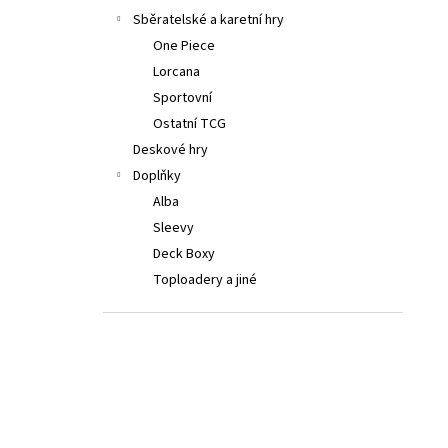
LORCANA: ATTACK OF THE VINE! BOOSTER
a
Sběratelské a karetní hry
BOX
n
One Piece
4 999 Kč
e
Lorcana
l
Sportovní
Ostatní TCG
Deskové hry
Doplňky
Alba
Sleevy
Deck Boxy
Toploadery a jiné