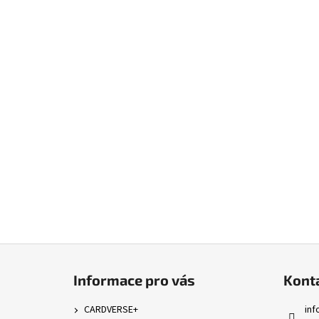
Z
á
Informace pro vás
Kont
p
a
CARDVERSE+
inf