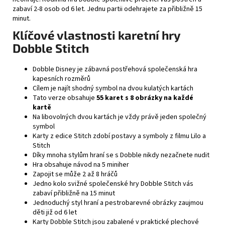
zabaví 2-8 osob od 6 let. Jednu partii odehrajete za přibližně 15
minut.
Klíčové vlastnosti karetní hry
Dobble Stitch
Dobble Disney je zábavná postřehová společenská hra
kapesních rozměrů
Cílem je najít shodný symbol na dvou kulatých kartách
Tato verze obsahuje
55 karet s 8 obrázky na každé
kartě
Na libovolných dvou kartách je vždy právě jeden společný
symbol
Karty z edice Stitch zdobí postavy a symboly z filmu Lilo a
Stitch
Díky mnoha stylům hraní se s Dobble nikdy nezačnete nudit
Hra obsahuje návod na 5 miniher
Zapojit se může 2 až 8 hráčů
Jedno kolo svižné společenské hry Dobble Stitch vás
zabaví přibližně na 15 minut
Jednoduchý styl hraní a pestrobarevné obrázky zaujmou
děti již od 6 let
Karty Dobble Stitch jsou zabalené v praktické plechové