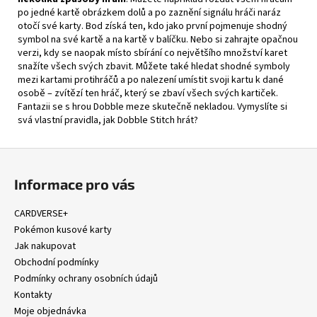
po jedné kartě obrázkem dolů a po zaznění signálu hráči naráz
otočí své karty. Bod získá ten, kdo jako první pojmenuje shodný
symbol na své kartě a na kartě v balíčku. Nebo si zahrajte opačnou
verzi, kdy se naopak místo sbírání co největšího množství karet
snažíte všech svých zbavit. Můžete také hledat shodné symboly
mezi kartami protihráčů a po nalezení umístit svoji kartu k dané
osobě – zvítězí ten hráč, který se zbaví všech svých kartiček.
Fantazii se s hrou Dobble meze skutečně nekladou. Vymyslíte si
svá vlastní pravidla, jak Dobble Stitch hrát?
Z
á
Informace pro vás
p
a
CARDVERSE+
t
Pokémon kusové karty
í
Jak nakupovat
Obchodní podmínky
Podmínky ochrany osobních údajů
Kontakty
Moje objednávka