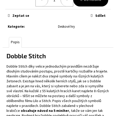
č
cena:
u
j
Zeptat se
Sdílet
e
m
Kategorie
:
Deskové hry
e
Popis
2026
WORLD'S
MONARCHS
Dobble Stitch
-
SERIES
2
Dobble Stitch díky velice jednoduchým pravidlům nezdržuje
BOOSTER
dlouhým studováním postupu, prostě kartičky rozbalíte a hrajete.
Hlavním cílem je nalézt dva stejné symboly na různých kulatých
249
žetonech. Existuje hned několik herních stylů, jak se s Dobble
Kč
zabavit a je jen na vás, který si vyberete nebo zda si vymyslíte
své vlastní. Na každé z 55 kulatých hracích karet najdete 8 různých
obrázků – těšit se můžete na postavy a další symboly z
oblíbeného filmu Lilo a Stitch. Popis všech použitých symbolů
najdete v pravidlech. Dobble Stitch zabalené v plechové
krabičce
obsahuje návod na 5 miniher
, takže se vám jen tak
neohraje. Rodinná hra Dobble spolehlivě procvičí váš postřeh a