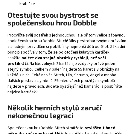
krabičce
Otestujte svou bystrost se
společenskou hrou Dobble
Procvičte svůj postřeh s jednoduchou, ale přitom velice zábavnou
společenskou hrou Dobble Stitch! Díky pestrobarevným obrázkům
a snadným pravidlům si ji oblíbí i ty nejmenší děti od 6 let. Základní
princip spočívá v tom, že se po otočení kulatých kartiček
snažíte
nalézt dva stejné obrázky rychleji, než vaši
protihráči
. Na libovolných 2 kartách je vždycky právě jeden
stejný symbol. Celkem v balení najdete 55 karet s 8 obrázky na
každé z nich. Čeká na vás Stitch, Lilo, Scrump, Angel a mnoho
dalších postav a symbolů. Přehled všech použitých symbolů
najdete v pravidlech. Budete bystřejší než kamarádi a posbíráte
nejvíce kartiček?
Několik herních stylů zaručí
nekonečnou legraci
Společenskou hru Dobble Stitch si můžete
ozvláštnit hned
několika způsoby hraní
. Můžete například rozdat všem hráčům