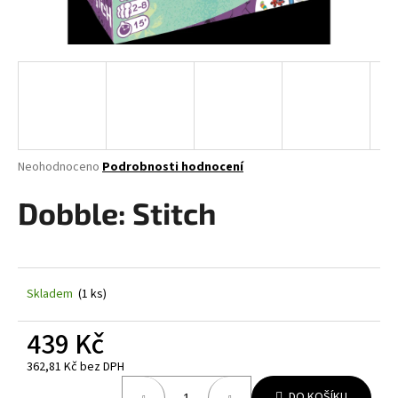
a
j
í
t
?
Průměrné
Neohodnoceno
Podrobnosti hodnocení
hodnocení
produktu
Dobble: Stitch
HLEDAT
je
0,0
z
5
D
hvězdiček.
Skladem
(1 ks)
o
p
439 Kč
o
r
362,81 Kč bez DPH
u
Měrná
DO KOŠÍKU