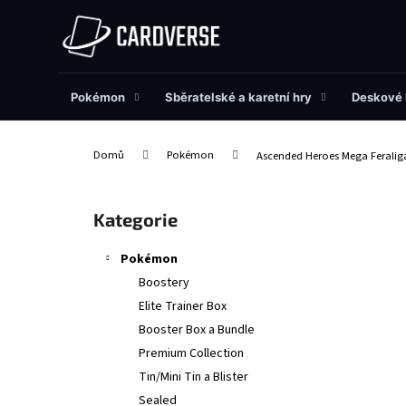
K
Přejít
na
o
obsah
Zpět
Zpět
š
do
do
í
obchodu
obchodu
Pokémon
Sběratelské a karetní hry
Deskové 
k
Domů
Pokémon
Ascended Heroes Mega Ferali
P
o
Přeskočit
Kategorie
s
kategorie
t
Pokémon
r
Boostery
a
Elite Trainer Box
n
Booster Box a Bundle
n
Premium Collection
í
Tin/Mini Tin a Blister
p
Sealed