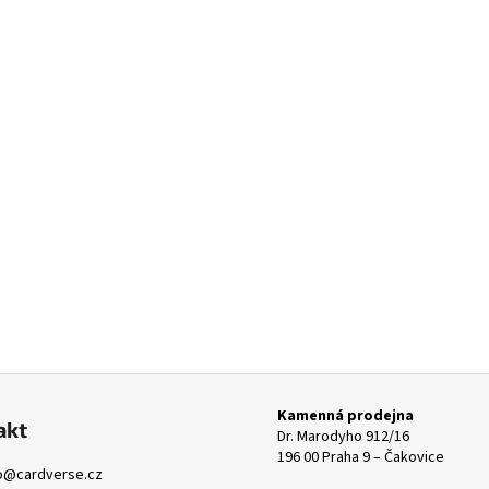
Kamenná prodejna
akt
Dr. Marodyho 912/16
196 00 Praha 9 – Čakovice
o
@
cardverse.cz