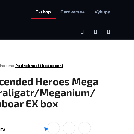
E-shop
Cardverse+
Výkupy
Hledat
Přihlášení
Nákupní
né
dnoceno
Podrobnosti hodnocení
košík
ení
tu
cended Heroes Mega
raligatr/Meganium/
boar EX box
ček.
Následující
NTA