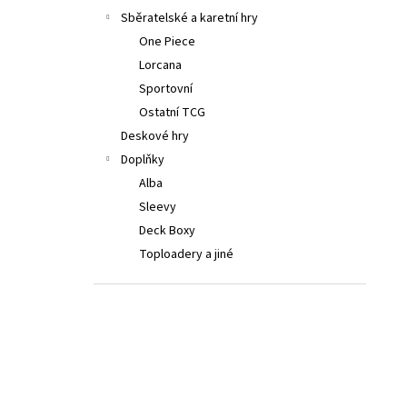
LORCANA: ATTACK OF THE VINE! BOOSTER
a
Sběratelské a karetní hry
BOX
n
One Piece
4 999 Kč
e
Lorcana
l
Sportovní
Ostatní TCG
Deskové hry
Doplňky
Alba
Sleevy
Deck Boxy
Toploadery a jiné