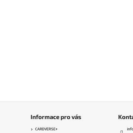
Z
á
Informace pro vás
Kont
p
a
CARDVERSE+
inf