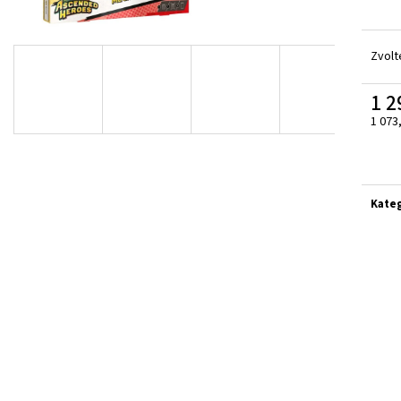
SLEEVES NA KARTY - ULTRA PRO 100KS
POKÉMON TCG: PE
TRAINER BOX
39 Kč
1 799 Kč
Zvolt
1 2
1 073
Měrn
cena:
Kate