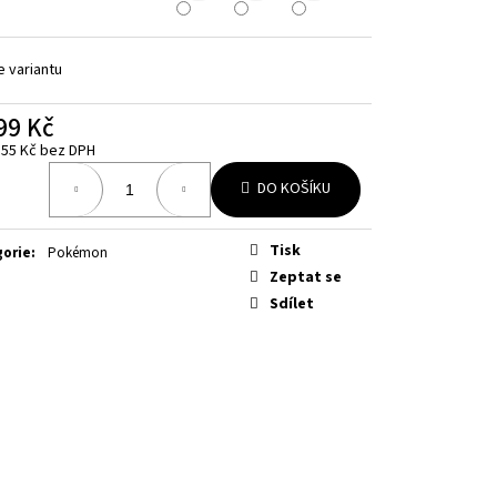
RFECT ORDER ELITE
e variantu
99 Kč
,55 Kč bez DPH
á
DO KOŠÍKU
Tisk
gorie
:
Pokémon
Zeptat se
Sdílet