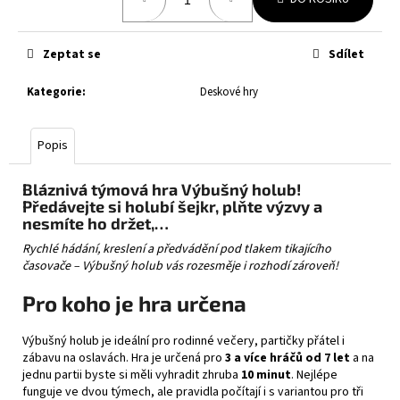
č
cena:
u
j
Zeptat se
Sdílet
e
m
Kategorie
:
Deskové hry
e
Popis
LORCANA:
ATTACK
OF
Bláznivá týmová hra Výbušný holub!
THE
Předávejte si holubí šejkr, plňte výzvy a
VINE!
nesmíte ho držet,…
BOOSTER
Rychlé hádání, kreslení a předvádění pod tlakem tikajícího
199
časovače – Výbušný holub vás rozesměje i rozhodí zároveň!
Kč
Pro koho je hra určena
Výbušný holub je ideální pro rodinné večery, partičky přátel i
zábavu na oslavách. Hra je určená pro
3 a více hráčů od 7 let
a na
jednu partii byste si měli vyhradit zhruba
10 minut
. Nejlépe
funguje ve dvou týmech, ale pravidla počítají i s variantou pro tři