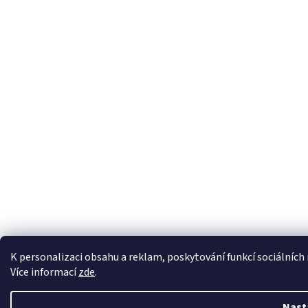
K personalizaci obsahu a reklam, poskytování funkcí sociálních
Více informací
zde
.
Nast