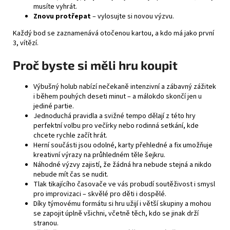
musíte vyhrát.
Znovu protřepat
– vylosujte si novou výzvu.
Každý bod se zaznamenává otočenou kartou, a kdo má jako první
3, vítězí.
Proč byste si měli hru koupit
Výbušný holub nabízí nečekaně intenzivní a zábavný zážitek
i během pouhých deseti minut – a málokdo skončí jen u
jediné partie.
Jednoduchá pravidla a svižné tempo dělají z této hry
perfektní volbu pro večírky nebo rodinná setkání, kde
chcete rychle začít hrát.
Herní součásti jsou odolné, karty přehledné a fix umožňuje
kreativní výrazy na průhledném těle šejkru.
Náhodné výzvy zajistí, že žádná hra nebude stejná a nikdo
nebude mít čas se nudit.
Tlak tikajícího časovače ve vás probudí soutěživost i smysl
pro improvizaci – skvělé pro děti i dospělé.
Díky týmovému formátu si hru užijí i větší skupiny a mohou
se zapojit úplně všichni, včetně těch, kdo se jinak drží
stranou.