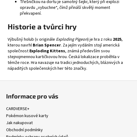
Třešničkou na dortu je samotný šejkr, který při explozi
opravdu „vybuchne“, čímž přináší skvělý moment
překvapení.
Historie a tvůrci hry
Výbušný holub (v originále
Exploding Pigeon
) je hra z roku
2025
,
kterou navrhl
Brian Spencer
. Za jejím vydáním stojí americká
společnost
Exploding Kittens
, známá především svou
stejnojmennou kartičkovou hrou. Česká lokalizace proběhla v
témže roce. Hra navazuje na tradici jednoduchých, bláznivých a
nápaditých společenských her této značky.
Z
á
Informace pro vás
p
a
CARDVERSE+
t
Pokémon kusové karty
í
Jak nakupovat
Obchodní podmínky
Podmínky ochrany osobních údajů