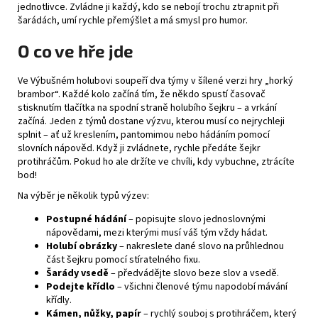
jednotlivce. Zvládne ji každý, kdo se nebojí trochu ztrapnit při
šarádách, umí rychle přemýšlet a má smysl pro humor.
O co ve hře jde
Ve Výbušném holubovi soupeří dva týmy v šílené verzi hry „horký
brambor“. Každé kolo začíná tím, že někdo spustí časovač
stisknutím tlačítka na spodní straně holubího šejkru – a vrkání
začíná. Jeden z týmů dostane výzvu, kterou musí co nejrychleji
splnit – ať už kreslením, pantomimou nebo hádáním pomocí
slovních nápověd. Když ji zvládnete, rychle předáte šejkr
protihráčům. Pokud ho ale držíte ve chvíli, kdy vybuchne, ztrácíte
bod!
Na výběr je několik typů výzev:
Postupné hádání
– popisujte slovo jednoslovnými
nápovědami, mezi kterými musí váš tým vždy hádat.
Holubí obrázky
– nakreslete dané slovo na průhlednou
část šejkru pomocí stíratelného fixu.
Šarády vsedě
– předvádějte slovo beze slov a vsedě.
Podejte křídlo
– všichni členové týmu napodobí mávání
křídly.
Kámen, nůžky, papír
– rychlý souboj s protihráčem, který