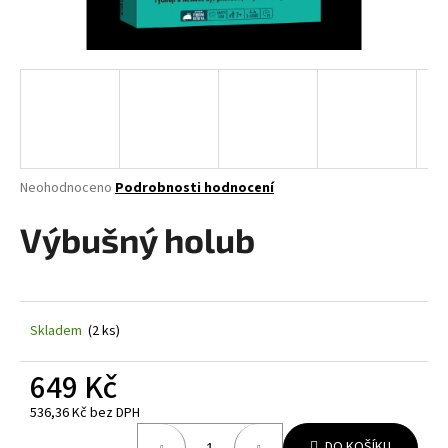
a
j
í
t
?
Průměrné
Neohodnoceno
Podrobnosti hodnocení
hodnocení
produktu
Výbušný holub
HLEDAT
je
0,0
z
5
D
hvězdiček.
Skladem
(2 ks)
o
p
649 Kč
o
r
536,36 Kč bez DPH
u
Měrná
DO KOŠÍKU