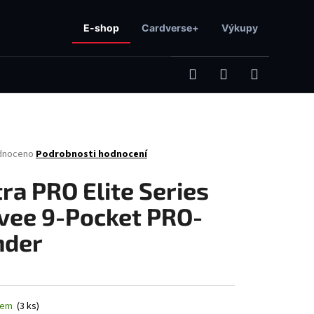
E-shop
Cardverse+
Výkupy
Hledat
Přihlášení
Nákupní
né
dnoceno
Podrobnosti hodnocení
košík
ení
tu
tra PRO Elite Series
vee 9-Pocket PRO-
nder
ček.
Následující
dem
(3 ks)