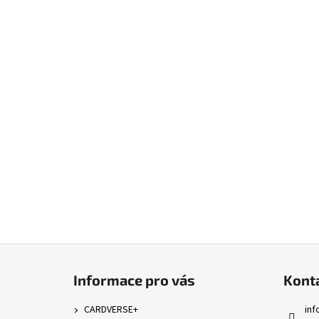
Z
á
Informace pro vás
Kont
p
a
CARDVERSE+
inf