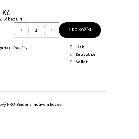
BOOSTER
 Kč
2 Kč bez DPH
á
DO KOŠÍKU
Tisk
gorie
:
Doplňky
Zeptat se
Sdílet
pový PRO-Binder s motivem Eevee