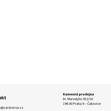
Kamenná prodejna
akt
Dr. Marodyho 912/16
196 00 Praha 9 – Čakovice
o
@
cardverse.cz