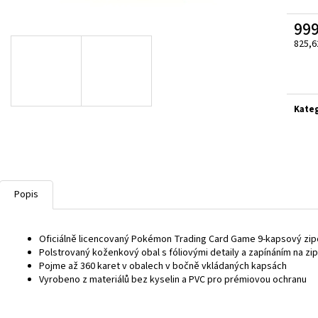
POKÉMON TCG: POKÉ BALL TIN 2024
EVOLVING SKIES 
499 Kč
1 690 Kč
999
825,6
Měrn
cena:
Kate
Popis
Oficiálně licencovaný Pokémon Trading Card Game 9-kapsový zi
Polstrovaný koženkový obal s fóliovými detaily a zapínáním na zip
Pojme až 360 karet v obalech v bočně vkládaných kapsách
Vyrobeno z materiálů bez kyselin a PVC pro prémiovou ochranu