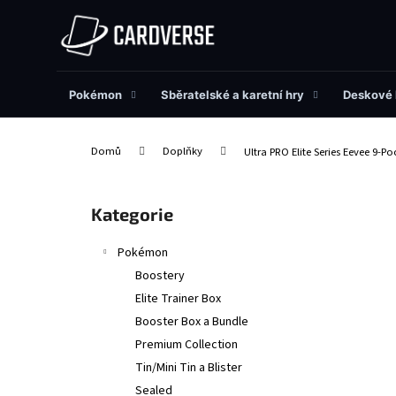
K
Přejít
na
o
obsah
Zpět
Zpět
š
do
do
í
obchodu
obchodu
Pokémon
Sběratelské a karetní hry
Deskové 
k
Domů
Doplňky
Ultra PRO Elite Series Eevee 9-P
P
o
Přeskočit
Kategorie
s
kategorie
t
Pokémon
r
Boostery
a
Elite Trainer Box
n
Booster Box a Bundle
n
Premium Collection
í
Tin/Mini Tin a Blister
p
Sealed