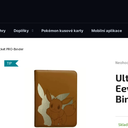
Co potřebujete najít?
hry
Doplňky
Pokémon kusové karty
Mobilní aplikace
ocket PRO-Binder
HLEDAT
Průměr
Neoho
TIP
hodnoc
produk
Ul
Doporučujeme
je
0,0
Ee
z
5
Bi
hvězdi
Skla