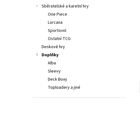
POKÉMON TCG: FIRST PARTNER
a
Sběratelské a karetní hry
ILLUSTRATION COLLECTION - SERIES 3
n
One Piece
999 Kč
e
Lorcana
l
Sportovní
Ostatní TCG
Deskové hry
Doplňky
Alba
Sleevy
Deck Boxy
Toploadery a jiné