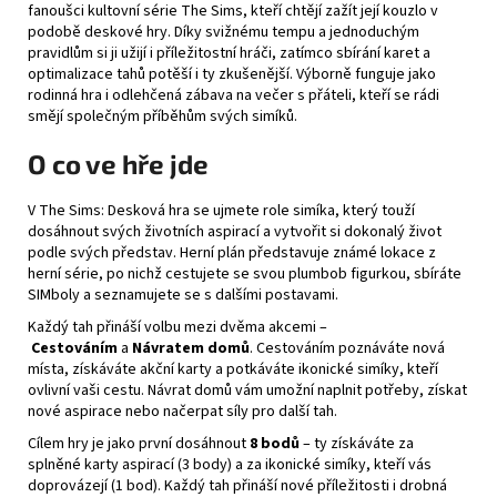
fanoušci kultovní série The Sims, kteří chtějí zažít její kouzlo v
podobě deskové hry. Díky svižnému tempu a jednoduchým
pravidlům si ji užijí i příležitostní hráči, zatímco sbírání karet a
optimalizace tahů potěší i ty zkušenější. Výborně funguje jako
rodinná hra i odlehčená zábava na večer s přáteli, kteří se rádi
smějí společným příběhům svých simíků.
O co ve hře jde
V The Sims: Desková hra se ujmete role simíka, který touží
dosáhnout svých životních aspirací a vytvořit si dokonalý život
podle svých představ. Herní plán představuje známé lokace z
herní série, po nichž cestujete se svou plumbob figurkou, sbíráte
SIMboly a seznamujete se s dalšími postavami.
Každý tah přináší volbu mezi dvěma akcemi –
Cestováním
a
Návratem domů
. Cestováním poznáváte nová
místa, získáváte akční karty a potkáváte ikonické simíky, kteří
ovlivní vaši cestu. Návrat domů vám umožní naplnit potřeby, získat
nové aspirace nebo načerpat síly pro další tah.
Cílem hry je jako první dosáhnout
8 bodů
– ty získáváte za
splněné karty aspirací (3 body) a za ikonické simíky, kteří vás
doprovázejí (1 bod). Každý tah přináší nové příležitosti i drobná