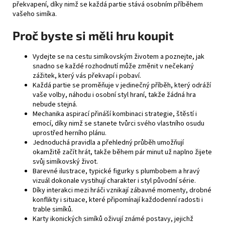
překvapení, díky nimž se každá partie stává osobním příběhem
vašeho simíka.
Proč byste si měli hru koupit
Vydejte se na cestu simíkovským životem a poznejte, jak
snadno se každé rozhodnutí může změnit v nečekaný
zážitek, který vás překvapí i pobaví.
Každá partie se proměňuje v jedinečný příběh, který odráží
vaše volby, náhodu i osobní styl hraní, takže žádná hra
nebude stejná.
Mechanika aspirací přináší kombinaci strategie, štěstí i
emocí, díky nimž se stanete tvůrci svého vlastního osudu
uprostřed herního plánu.
Jednoduchá pravidla a přehledný průběh umožňují
okamžitě začít hrát, takže během pár minut už naplno žijete
svůj simíkovský život.
Barevné ilustrace, typické figurky s plumbobem a hravý
vizuál dokonale vystihují charakter i styl původní série.
Díky interakci mezi hráči vznikají zábavné momenty, drobné
konflikty i situace, které připomínají každodenní radosti i
trable simíků.
Karty ikonických simíků oživují známé postavy, jejichž