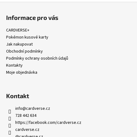
Z
á
Informace pro vás
p
a
CARDVERSE+
t
Pokémon kusové karty
í
Jak nakupovat
Obchodní podmínky
Podmínky ochrany osobních údajů
Kontakty
Moje objednávka
Kontakt
info
@
cardverse.cz
728 442 634
https://facebook.com/cardverse.cz
cardverse.cz
@cardverse.cz