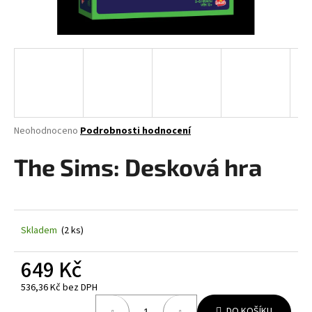
a
j
í
t
?
Průměrné
Neohodnoceno
Podrobnosti hodnocení
hodnocení
produktu
The Sims: Desková hra
HLEDAT
je
0,0
z
5
D
hvězdiček.
Skladem
(2 ks)
o
p
649 Kč
o
r
536,36 Kč bez DPH
u
Měrná
DO KOŠÍKU