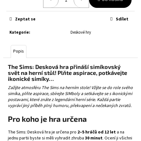
č
cena:
u
j
Zeptat se
Sdílet
e
m
Kategorie
:
Deskové hry
e
Popis
POKÉMON
TCG:
MEGA
The Sims: Desková hra přináší simíkovský
LUCARIO
svět na herní stůl! Plňte aspirace, potkávejte
EX
ikonické simíky…
LEAGUE
BATTLE
Zažijte atmosféru The Sims na herním stole! Vžijte se do role svého
DECK
simíka, plňte aspirace, sbírejte SIMboly a setkávejte se s ikonickými
749
postavami, které znáte z legendární herní série. Každá partie
Kč
vypráví jiný příběh plný humoru, překvapení a nečekaných zvratů.
Původně:
899
Pro koho je hra určena
Kč
The Sims: Desková hra je určena pro
2–5 hráčů od 12 let
a na
jednu partii byste si měli vyhradit zhruba
30 minut
. Ocení ji všichni