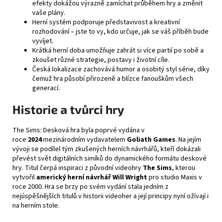
efekty dokážou výrazně zamíchat průběhem hry a změnit
vaše plány.
Herní systém podporuje představivost a kreativní
rozhodování – jste to vy, kdo určuje, jak se váš příběh bude
vyvíjet.
Krátká herní doba umožňuje zahrát si více partií po sobě a
zkoušet různé strategie, postavy i životní cíle.
Česká lokalizace zachovává humor a osobitý styl série, díky
čemuž hra působí přirozeně a blízce fanouškům všech
generací.
Historie a tvůrci hry
The Sims: Desková hra byla poprvé vydána v
roce
2024
mezinárodním vydavatelem
Goliath Games
. Na jejím
vývoji se podílel tým zkušených herních návrhářů, kteří dokázali
převést svět digitálních simíků do dynamického formátu deskové
hry. Titul čerpá inspiraci z původní videohry
The Sims
, kterou
vytvořil
americký herní návrhář Will Wright
pro studio Maxis v
roce 2000. Hra se brzy po svém vydání stala jedním z
nejúspěšnějších titulů v historii videoher a její principy nyní ožívají i
na herním stole.