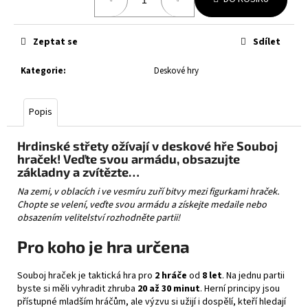
č
cena:
u
j
Zeptat se
Sdílet
e
m
Kategorie
:
Deskové hry
e
Popis
POKÉMON
TCG:
PITCH
Hrdinské střety ožívají v deskové hře Souboj
BLACK
hraček! Veďte svou armádu, obsazujte
BOOSTER
základny a zvítězte…
139
Na zemi, v oblacích i ve vesmíru zuří bitvy mezi figurkami hraček.
Kč
Chopte se velení, veďte svou armádu a získejte medaile nebo
obsazením velitelství rozhodněte partii!
Pro koho je hra určena
Souboj hraček je taktická hra pro
2 hráče
od
8 let
. Na jednu partii
byste si měli vyhradit zhruba
20 až 30 minut
. Herní principy jsou
přístupné mladším hráčům, ale výzvu si užijí i dospělí, kteří hledají