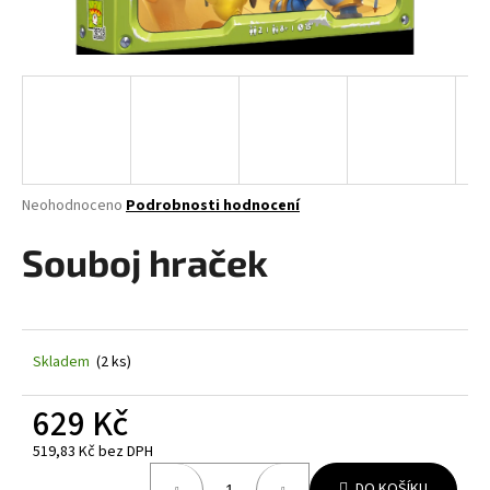
a
j
í
t
?
Průměrné
Neohodnoceno
Podrobnosti hodnocení
hodnocení
produktu
Souboj hraček
HLEDAT
je
0,0
z
5
D
hvězdiček.
Skladem
(2 ks)
o
p
629 Kč
o
r
519,83 Kč bez DPH
u
Měrná
DO KOŠÍKU