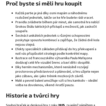
Proč byste si měli hru koupit
Každá partie je jiná díky osmi mapám a náhodnému
rozložení jednotek, takže se ke hře budete rádi vracet.
Pravidla zvládnete během pár minut, ale samotná hra nabízí
širokou škálu taktických přístupů a možností, jak zaskočit
soupeře.
Šestnáct unikátních jednotek s různými schopnostmi
poskytuje spoustu kombinací a zajišťuje, že žádná dvě kola
nejsou stejná.
Efekty speciálních základen přidávají do hry překvapení a
nutí vás přizpůsobit strategii podle konkrétní mapy.
Ilustrace od francouzského výtvarníka Paula Mafayona
dodávají celé hře vizuální šmrnc a baví děti i dospělé.
Díky herním mechanismům, které nenásilně rozvíjejí
prostorovou představivost a plánování, si hru užijete nejen
jako zábavu, ale i jako trénink mozkových závitů.
Malé a pevné balení umožňuje vzít si hru kamkoliv – ideální
volba na dovolenou, víkend i kratší pauzu.
Historie a tvůrci hry
Souboj hraček je desková hra z roku
2025
, za jejímž námětem a