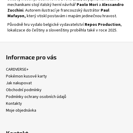
mechanikami stojí italský herní návrhář
Paolo Mori
a
Alessandro
Zucchini
. Autorem ilustrací je francouzský ilustrátor
Paul
Mafayon,
který vtiskl postavám i mapám jedinečnou hravost.
Původně hru vydalo belgické vydavatelství
Repos Production
,
lokalizace do češtiny a slovenštiny proběhla také v roce 2025.
Z
á
Informace pro vás
p
a
CARDVERSE+
t
Pokémon kusové karty
í
Jak nakupovat
Obchodní podmínky
Podmínky ochrany osobních údajů
Kontakty
Moje objednávka
Kontakt