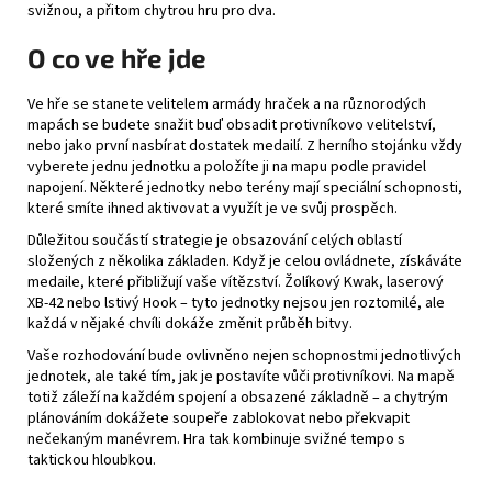
svižnou, a přitom chytrou hru pro dva.
O co ve hře jde
Ve hře se stanete velitelem armády hraček a na různorodých
mapách se budete snažit buď obsadit protivníkovo velitelství,
nebo jako první nasbírat dostatek medailí. Z herního stojánku vždy
vyberete jednu jednotku a položíte ji na mapu podle pravidel
napojení. Některé jednotky nebo terény mají speciální schopnosti,
které smíte ihned aktivovat a využít je ve svůj prospěch.
Důležitou součástí strategie je obsazování celých oblastí
složených z několika základen. Když je celou ovládnete, získáváte
medaile, které přibližují vaše vítězství. Žolíkový Kwak, laserový
XB-42 nebo lstivý Hook – tyto jednotky nejsou jen roztomilé, ale
každá v nějaké chvíli dokáže změnit průběh bitvy.
Vaše rozhodování bude ovlivněno nejen schopnostmi jednotlivých
jednotek, ale také tím, jak je postavíte vůči protivníkovi. Na mapě
totiž záleží na každém spojení a obsazené základně – a chytrým
plánováním dokážete soupeře zablokovat nebo překvapit
nečekaným manévrem. Hra tak kombinuje svižné tempo s
taktickou hloubkou.