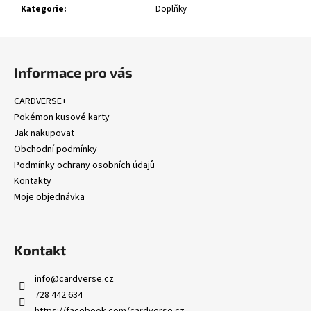
č
Kategorie
:
Doplňky
u
j
Z
e
á
m
Informace pro vás
e
p
a
CARDVERSE+
t
Pokémon kusové karty
POKÉMON
TCG:
í
Jak nakupovat
MEGA
Obchodní podmínky
GRENINJA
Podmínky ochrany osobních údajů
EX
PREMIUM
Kontakty
COLLECTION
Moje objednávka
1
299
Kč
Kontakt
info
@
cardverse.cz
728 442 634
https://facebook.com/cardverse.cz