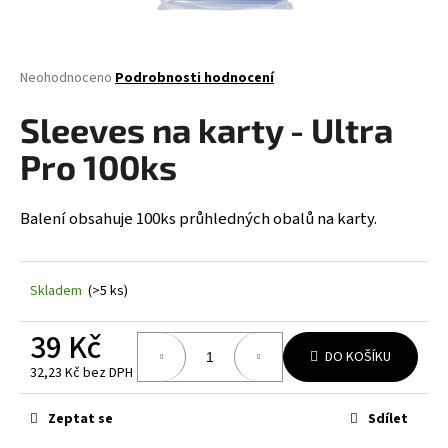
a
j
í
Průměrné
Neohodnoceno
Podrobnosti hodnocení
hodnocení
t
produktu
Sleeves na karty - Ultra
?
je
0,0
Pro 100ks
z
5
hvězdiček.
Balení obsahuje 100ks průhledných obalů na karty.
HLEDAT
Skladem
(>5 ks)
D
39 Kč
o
DO KOŠÍKU
p
32,23 Kč bez DPH
o
Měrná
r
cena:
Zeptat se
Sdílet
u