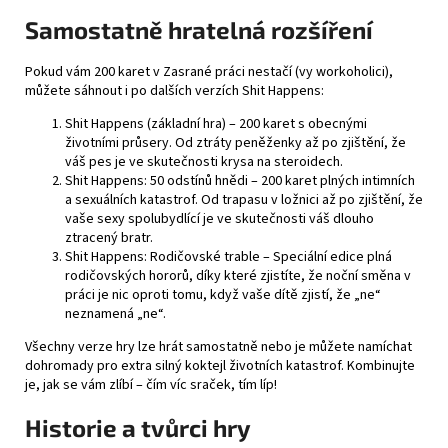
Samostatně hratelná rozšíření
Pokud vám 200 karet v Zasrané práci nestačí (vy workoholici),
můžete sáhnout i po dalších verzích Shit Happens:
Shit Happens (základní hra)
– 200 karet s obecnými
životními průsery. Od ztráty peněženky až po zjištění, že
váš pes je ve skutečnosti krysa na steroidech.
Shit Happens: 50 odstínů hnědi
– 200 karet plných intimních
a sexuálních katastrof. Od trapasu v ložnici až po zjištění, že
vaše sexy spolubydlící je ve skutečnosti váš dlouho
ztracený bratr.
Shit Happens: Rodičovské trable
– Speciální edice plná
rodičovských hororů, díky které zjistíte, že noční směna v
práci je nic oproti tomu, když vaše dítě zjistí, že „ne“
neznamená „ne“.
Všechny verze hry lze hrát samostatně nebo je můžete namíchat
dohromady pro extra silný koktejl životních katastrof. Kombinujte
je, jak se vám zlíbí – čím víc sraček, tím líp!
Historie a tvůrci hry