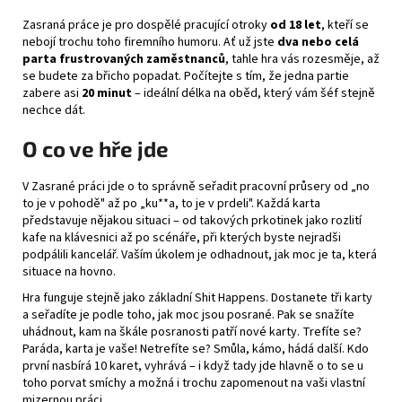
Zasraná práce je pro dospělé pracující otroky
od 18 let
, kteří se
nebojí trochu toho firemního humoru. Ať už jste
dva nebo celá
parta frustrovaných zaměstnanců
, tahle hra vás rozesměje, až
se budete za břicho popadat. Počítejte s tím, že jedna partie
zabere asi
20 minut
– ideální délka na oběd, který vám šéf stejně
nechce dát.
O co ve hře jde
V Zasrané práci jde o to správně seřadit pracovní průsery od „no
to je v pohodě" až po „ku**a, to je v prdeli". Každá karta
představuje nějakou situaci – od takových prkotinek jako rozlití
kafe na klávesnici až po scénáře, při kterých byste nejradši
podpálili kancelář. Vaším úkolem je odhadnout, jak moc je ta, která
situace na hovno.
Hra funguje stejně jako základní Shit Happens. Dostanete tři karty
a seřadíte je podle toho, jak moc jsou posrané. Pak se snažíte
uhádnout, kam na škále posranosti patří nové karty. Trefíte se?
Paráda, karta je vaše! Netrefíte se? Smůla, kámo, hádá další. Kdo
první nasbírá 10 karet, vyhrává – i když tady jde hlavně o to se u
toho porvat smíchy a možná i trochu zapomenout na vaši vlastní
mizernou práci.