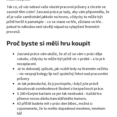
Tak co, už vás nebaví vaše vlastní pracovní průsery a chcete se
zasmát těm cizím? Zasraná práce je tady, aby vám připomněla, že
ať je vaše zaměstnání jakkoliv na hovno, vždycky to může být
ještě horší! A pamatujte – co se stane ve hře, zůstane ve hře...
pokud to náhodou není skvělý nápad na vylepšení firemních
procesů.
Proč byste si měli hru koupit
Zasraná práce vám ukáže, že ať už se vám v práci děje
cokoliv, vždycky to může být ještě víc v prdeli – a to je k
nezaplacení.
Je to dokonalý způsob, jak rozbít ledy na firemním večírku
– nic nespojí kolegy líp než společný řehot nad pracovními
průsery.
Je tak jednoduchá, že ji pochopíte, i když jste právě
absolvovali osmihodinové školení o bezpečnosti práce.
S 200 různými kartami se jen tak neokouká – každá hra
přinese novou dávku kancelářského humoru.
Až příště budete mít v práci den blbec, možná si
vzpomenete, že to mohlo dopadnout mnohem, mnohem
hůř.