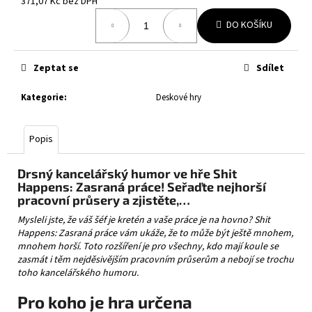
č
371,07 Kč bez DPH
Měrná
u
DO KOŠÍKU
cena:
j
e
m
Zeptat se
Sdílet
e
Kategorie
:
Deskové hry
POKÉMON
TCG:
Popis
PITCH
BLACK
BOOSTER
Drsný kancelářský humor ve hře Shit
139
Happens: Zasraná práce! Seřaďte nejhorší
Kč
pracovní průsery a zjistěte,…
Mysleli jste, že váš šéf je kretén a vaše práce je na hovno? Shit
Happens: Zasraná práce vám ukáže, že to může být ještě mnohem,
mnohem horší. Toto rozšíření je pro všechny, kdo mají koule se
zasmát i těm nejděsivějším pracovním průserům a nebojí se trochu
toho kancelářského humoru.
Pro koho je hra určena