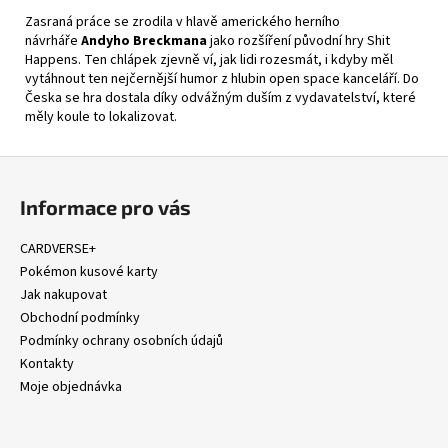
Zasraná práce se zrodila v hlavě amerického herního
návrháře
Andyho Breckmana
jako rozšíření původní hry
Shit
Happens
. Ten chlápek zjevně ví, jak lidi rozesmát, i kdyby měl
vytáhnout ten nejčernější humor z hlubin open space kanceláří. Do
Česka se hra dostala díky odvážným duším z vydavatelství, které
měly koule to lokalizovat.
Z
á
Informace pro vás
p
a
CARDVERSE+
t
Pokémon kusové karty
í
Jak nakupovat
Obchodní podmínky
Podmínky ochrany osobních údajů
Kontakty
Moje objednávka