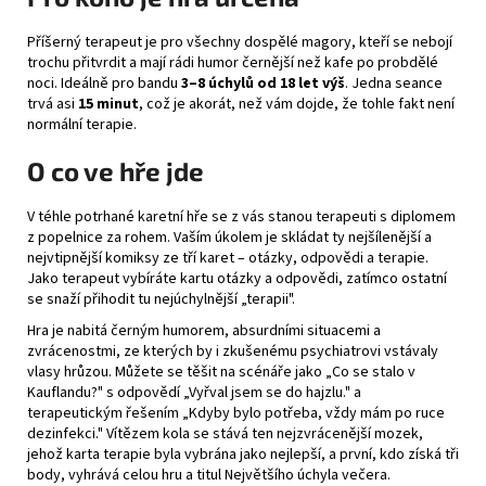
Příšerný terapeut je pro všechny dospělé magory, kteří se nebojí
trochu přitvrdit a mají rádi humor černější než kafe po probdělé
noci. Ideálně pro bandu
3–8 úchylů od 18 let výš
. Jedna seance
trvá asi
15 minut
, což je akorát, než vám dojde, že tohle fakt není
normální terapie.
O co ve hře jde
V téhle potrhané karetní hře se z vás stanou terapeuti s diplomem
z popelnice za rohem. Vaším úkolem je skládat ty nejšílenější a
nejvtipnější komiksy ze tří karet – otázky, odpovědi a terapie.
Jako terapeut vybíráte kartu otázky a odpovědi, zatímco ostatní
se snaží přihodit tu nejúchylnější „terapii".
Hra je nabitá černým humorem, absurdními situacemi a
zvrácenostmi, ze kterých by i zkušenému psychiatrovi vstávaly
vlasy hrůzou. Můžete se těšit na scénáře jako „Co se stalo v
Kauflandu?" s odpovědí „Vyřval jsem se do hajzlu." a
terapeutickým řešením „Kdyby bylo potřeba, vždy mám po ruce
dezinfekci." Vítězem kola se stává ten nejzvrácenější mozek,
jehož karta terapie byla vybrána jako nejlepší, a první, kdo získá tři
body, vyhrává celou hru a titul Největšího úchyla večera.