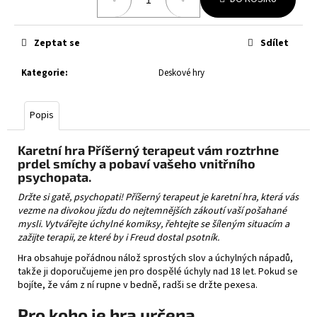
č
cena:
u
j
Zeptat se
Sdílet
e
m
Kategorie
:
Deskové hry
e
Popis
POKÉMON
TCG:
LUMIOSE
Karetní hra Příšerný terapeut vám roztrhne
CITY
prdel smíchy a pobaví vašeho vnitřního
MINI
psychopata.
TIN
Držte si gatě, psychopati! Příšerný terapeut je karetní hra, která vás
369
vezme na divokou jízdu do nejtemnějších zákoutí vaší pošahané
Kč
mysli. Vytvářejte úchylné komiksy, řehtejte se šíleným situacím a
zažijte terapii, ze které by i Freud dostal psotník.
Hra obsahuje pořádnou nálož sprostých slov a úchylných nápadů,
takže ji doporučujeme jen pro dospělé úchyly nad 18 let. Pokud se
bojíte, že vám z ní rupne v bedně, radši se držte pexesa.
Pro koho je hra určena