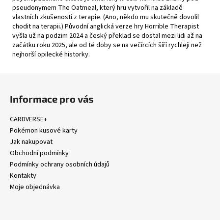
pseudonymem
The Oatmeal
, který hru vytvořil na základě
vlastních zkušeností z terapie. (Ano, někdo mu skutečně dovolil
chodit na terapii.) Původní anglická verze hry Horrible Therapist
vyšla už na podzim 2024 a český překlad se dostal mezi lidi až na
začátku roku 2025, ale od té doby se na večírcích šíří rychleji než
nejhorší opilecké historky.
Z
á
Informace pro vás
p
a
CARDVERSE+
t
Pokémon kusové karty
í
Jak nakupovat
Obchodní podmínky
Podmínky ochrany osobních údajů
Kontakty
Moje objednávka