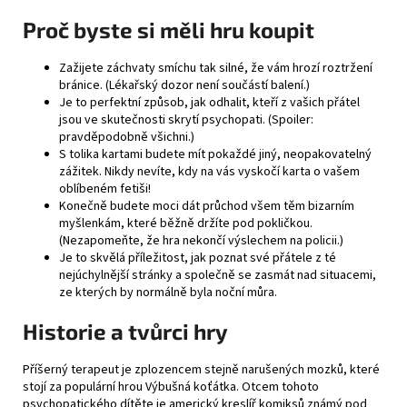
Proč byste si měli hru koupit
Zažijete záchvaty smíchu tak silné, že vám hrozí roztržení
bránice. (Lékařský dozor není součástí balení.)
Je to perfektní způsob, jak odhalit, kteří z vašich přátel
jsou ve skutečnosti skrytí psychopati. (Spoiler:
pravděpodobně všichni.)
S tolika kartami budete mít pokaždé jiný, neopakovatelný
zážitek. Nikdy nevíte, kdy na vás vyskočí karta o vašem
oblíbeném fetiši!
Konečně budete moci dát průchod všem těm bizarním
myšlenkám, které běžně držíte pod pokličkou.
(Nezapomeňte, že hra nekončí výslechem na policii.)
Je to skvělá příležitost, jak poznat své přátele z té
nejúchylnější stránky a společně se zasmát nad situacemi,
ze kterých by normálně byla noční můra.
Historie a tvůrci hry
Příšerný terapeut je zplozencem stejně narušených mozků, které
stojí za populární hrou
Výbušná koťátka
. Otcem tohoto
psychopatického dítěte je americký kreslíř komiksů známý pod