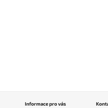
Z
á
Informace pro vás
Kont
p