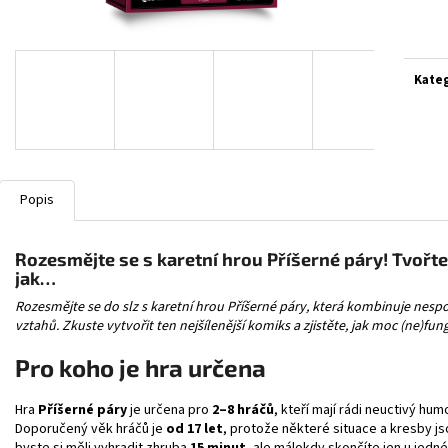
ASCENDED HEROES MEGA
POKÉMON TCG: J
Měrn
FERALIGATR/MEGANIUM/EMBOAR EX BOX
BOOSTER
cena:
1 299 Kč
149 Kč
Kate
Popis
Rozesmějte se s karetní hrou Příšerné páry! Tvořte 
jak…
Rozesmějte se do slz s karetní hrou Příšerné páry, která kombinuje nesp
vztahů. Zkuste vytvořit ten nejšílenější komiks a zjistěte, jak moc (ne)fun
Pro koho je hra určena
Hra
Příšerné páry
je určena pro
2–8 hráčů
, kteří mají rádi neuctivý hu
Doporučený věk hráčů je
od 17 let
, protože některé situace a kresby js