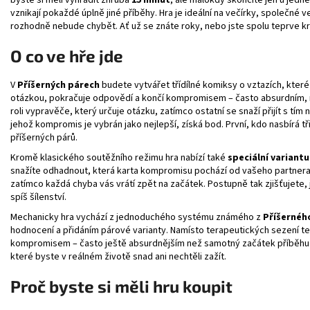
byste si měli vyhradit zhruba
15 minut
, ale málokdy skončíte jen u jed
vznikají pokaždé úplně jiné příběhy. Hra je ideální na večírky, společné 
rozhodně nebude chybět. Ať už se znáte roky, nebo jste spolu teprve krát
O co ve hře jde
V
Příšerných párech
budete vytvářet třídílné komiksy o vztazích, kter
otázkou, pokračuje odpovědí a končí kompromisem – často absurdním, n
roli vypravěče, který určuje otázku, zatímco ostatní se snaží přijít s tí
jehož kompromis je vybrán jako nejlepší, získá bod. První, kdo nasbírá 
příšerných párů.
Kromě klasického soutěžního režimu hra nabízí také
speciální variant
snažíte odhadnout, která karta kompromisu pochází od vašeho partnera
zatímco každá chyba vás vrátí zpět na začátek. Postupně tak zjišťujete, 
spíš šílenství.
Mechanicky hra vychází z jednoduchého systému známého z
Příšernéh
hodnocení a přidáním párové varianty. Namísto terapeutických sezení ten
kompromisem – často ještě absurdnějším než samotný začátek příběhu. Ka
které byste v reálném životě snad ani nechtěli zažít.
Proč byste si měli hru koupit