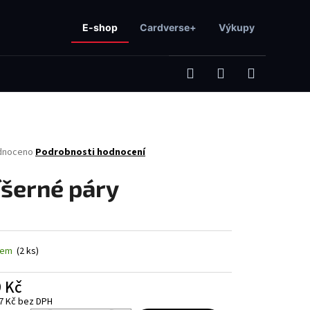
E-shop
Cardverse+
Výkupy
Hledat
Přihlášení
Nákupní
né
dnoceno
Podrobnosti hodnocení
košík
ení
tu
íšerné páry
ček.
dem
(2 ks)
Následující
 Kč
7 Kč bez DPH