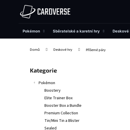
K
Přejít
na
o
obsah
Zpět
Zpět
š
do
do
í
obchodu
obchodu
Pokémon
Sběratelské a karetní hry
Deskové 
k
Domů
Deskové hry
Příšerné páry
P
o
Přeskočit
Kategorie
s
kategorie
t
Pokémon
r
Boostery
a
Elite Trainer Box
n
Booster Box a Bundle
n
Premium Collection
í
Tin/Mini Tin a Blister
p
Sealed