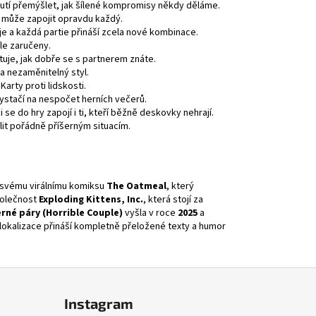
nutí přemýšlet, jak šílené kompromisy někdy děláme.
 může zapojit opravdu každý.
je a každá partie přináší zcela nové kombinace.
íle zaručeny.
tuje, jak dobře se s partnerem znáte.
 a nezaměnitelný styl.
Karty proti lidskosti.
ystačí na nespočet herních večerů.
se do hry zapojí i ti, kteří běžně deskovky nehrají.
elit pořádně příšerným situacím.
y svému virálnímu komiksu
The Oatmeal
, který
polečnost
Exploding Kittens, Inc.
, která stojí za
erné páry (Horrible Couple)
vyšla v roce
2025
a
okalizace přináší kompletně přeložené texty a humor
Instagram