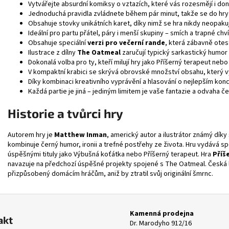
Vytvářejte absurdní komiksy o vztazích, které vás rozesmějí i do
Jednoduchá pravidla zvládnete během pár minut, takže se do hry
Obsahuje stovky unikátních karet, díky nimž se hra nikdy neopaku
Ideální pro partu přátel, páry i menší skupiny – smích a trapné chv
Obsahuje speciální
verzi pro večerní rande
, která zábavně otes
Ilustrace z dílny
The Oatmeal
zaručují typický sarkastický humor
Dokonalá volba pro ty, kteří milují hry jako Příšerný terapeut nebo 
V kompaktní krabici se skrývá obrovské množství obsahu, který v
Díky kombinaci kreativního vyprávění a hlasování o nejlepším konci 
Každá partie je jiná – jediným limitem je vaše fantazie a odvaha č
Historie a tvůrci hry
Autorem hry je
Matthew Inman
, americký autor a ilustrátor známý dík
kombinuje černý humor, ironii a trefné postřehy ze života. Hru vydává s
úspěšnými tituly jako
Výbušná koťátka
nebo
Příšerný terapeut
. Hra
Příš
navazuje na předchozí úspěšné projekty spojené s The Oatmeal. Česká l
přizpůsobený domácím hráčům, aniž by ztratil svůj originální šmrnc.
Kamenná prodejna
akt
Dr. Marodyho 912/16