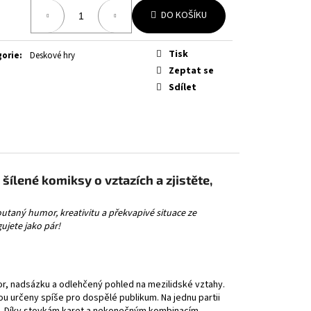
OURNEY TOGETHER
á
DO KOŠÍKU
Tisk
gorie
:
Deskové hry
Zeptat se
Sdílet
šílené komiksy o vztazích a zjistěte,
outaný humor, kreativitu a překvapivé situace ze
gujete jako pár!
mor, nadsázku a odlehčený pohled na mezilidské vztahy.
ou určeny spíše pro dospělé publikum. Na jednu partii