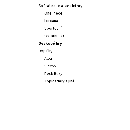
LORCANA: ATTACK OF THE VINE! BOOSTER
a
Sběratelské a karetní hry
199 Kč
n
One Piece
e
Lorcana
l
Sportovní
Ostatní TCG
Deskové hry
Doplňky
Alba
Sleevy
Deck Boxy
Toploadery a jiné