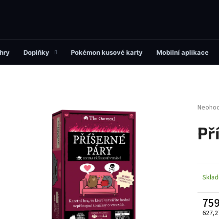
Co potřebujete najít?
hry
Doplňky
Pokémon kusové karty
Mobilní aplikace
HLEDAT
Průměr
Neoho
hodnoc
produk
Př
Doporučujeme
je
0,0
z
5
hvězdi
Skla
759
627,2