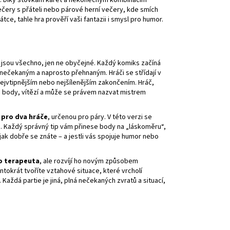
né. Díky stovkám karet a nekonečným kombinacím
večery s přáteli nebo párové herní večery, kde smích
ce, tahle hra prověří vaši fantazii i smysl pro humor.
é jsou všechno, jen ne obyčejné. Každý komiks začíná
ečekaným a naprosto přehnaným. Hráči se střídají v
m nejvtipnějším nebo nejšílenějším zakončením. Hráč,
tři body, vítězí a může se právem nazvat mistrem
u pro dva hráče
, určenou pro páry. V této verzi se
. Každý správný tip vám přinese body na „láskoměru“,
jak dobře se znáte – a jestli vás spojuje humor nebo
o terapeuta
, ale rozvíjí ho novým způsobem
tokrát tvoříte vztahové situace, které vrcholí
ždá partie je jiná, plná nečekaných zvratů a situací,