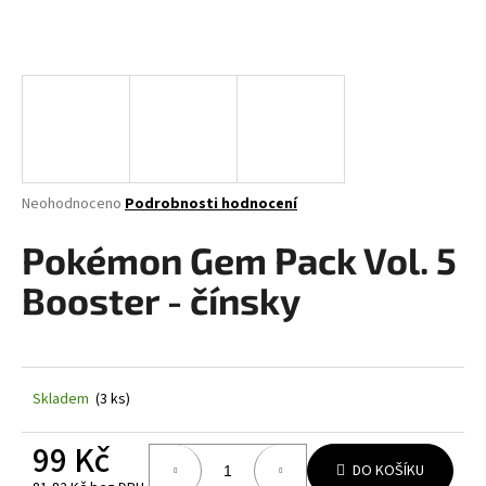
a
j
í
t
?
Průměrné
Neohodnoceno
Podrobnosti hodnocení
hodnocení
produktu
Pokémon Gem Pack Vol. 5
HLEDAT
je
0,0
Booster - čínsky
z
5
D
hvězdiček.
o
p
Skladem
(3 ks)
o
r
99 Kč
u
DO KOŠÍKU