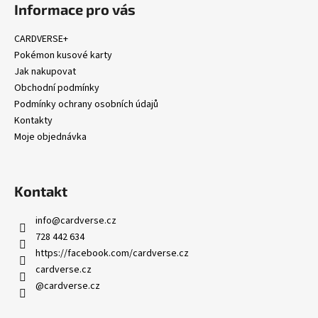
á
Informace pro vás
p
a
CARDVERSE+
t
Pokémon kusové karty
í
Jak nakupovat
Obchodní podmínky
Podmínky ochrany osobních údajů
Kontakty
Moje objednávka
Kontakt
info
@
cardverse.cz
728 442 634
https://facebook.com/cardverse.cz
cardverse.cz
@cardverse.cz