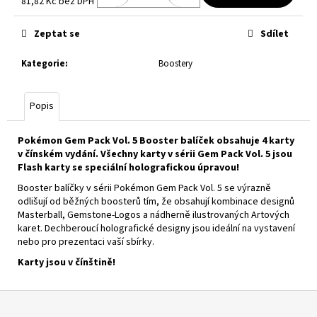
č
81,82 Kč bez DPH
Měrná
u
cena:
j
Zeptat se
Sdílet
e
m
Kategorie
:
Boostery
e
Popis
LORCANA:
ATTACK
Pokémon Gem Pack Vol. 5 Booster balíček obsahuje 4 karty
OF
v čínském vydání. Všechny karty v sérii Gem Pack Vol. 5 jsou
THE
Flash karty se speciální holografickou úpravou!
VINE!
ILLUMINEER'S
Booster balíčky v sérii Pokémon Gem Pack Vol. 5 se výrazně
TROVE
odlišují od běžných boosterů tím, že obsahují kombinace designů
2
Masterball, Gemstone-Logos a nádherně ilustrovaných Artových
199
karet. Dechberoucí holografické designy jsou ideální na vystavení
Kč
nebo pro prezentaci vaší sbírky.
Karty jsou v čínštině!
Z