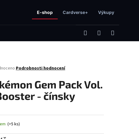
E-shop
Cardverse+
Výkupy
Hledat
Přihlášení
Nákupní
né
dnoceno
Podrobnosti hodnocení
košík
ení
tu
kémon Gem Pack Vol.
Booster - čínsky
ček.
Následující
dem
(>5 ks)