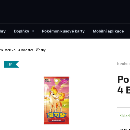
Co potřebujete najít?
hry
Doplňky
Pokémon kusové karty
Mobilní aplikace
Pack Vol. 4 Booster - čínsky
HLEDAT
Průměr
Neoho
TIP
hodnoc
produk
Po
Doporučujeme
je
0,0
4 
z
5
hvězdi
Skla