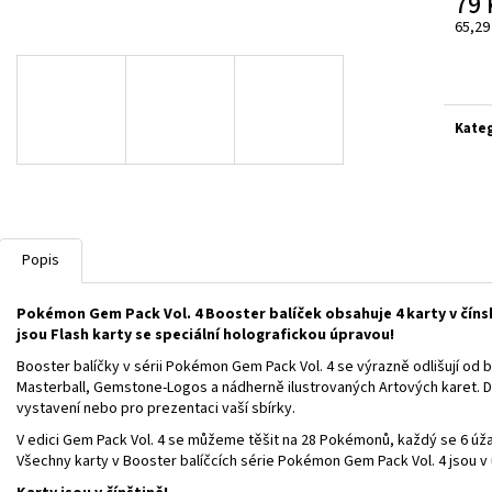
79 
ASCENDED HEROES MEGA
POKÉMON TCG: J
FERALIGATR/MEGANIUM/EMBOAR EX BOX
BOOSTER
65,29
Měrn
1 299 Kč
149 Kč
cena:
Kate
Popis
Pokémon Gem Pack Vol. 4 Booster balíček obsahuje 4 karty v čínsk
jsou Flash karty se speciální holografickou úpravou!
Booster balíčky v sérii Pokémon Gem Pack Vol. 4 se výrazně odlišují od
Masterball, Gemstone-Logos a nádherně ilustrovaných Artových karet. D
vystavení nebo pro prezentaci vaší sbírky.
V edici Gem Pack Vol. 4 se můžeme těšit na 28 Pokémonů, každý se 6 úža
Všechny karty v Booster balíčcích série Pokémon Gem Pack Vol. 4 jsou v ú