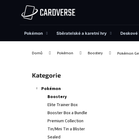
K
Přejít
na
o
obsah
Zpět
Zpět
š
do
do
í
obchodu
obchodu
Pokémon
Sběratelské a karetní hry
Deskové 
k
Domů
Pokémon
Boostery
Pokémon Gem 
P
o
Přeskočit
Kategorie
s
kategorie
t
Pokémon
r
Boostery
a
Elite Trainer Box
n
Booster Box a Bundle
n
Premium Collection
í
Tin/Mini Tin a Blister
p
Sealed