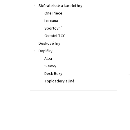
LORCANA: ATTACK OF THE VINE! BOOSTER
a
Sběratelské a karetní hry
199 Kč
n
One Piece
e
Lorcana
l
Sportovní
Ostatní TCG
Deskové hry
Doplňky
Alba
Sleevy
Deck Boxy
Toploadery a jiné