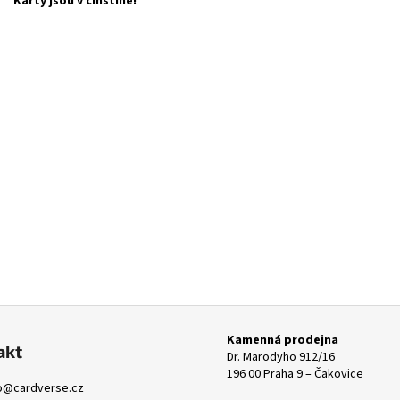
Karty jsou v čínštině!
Kamenná prodejna
akt
Dr. Marodyho 912/16
196 00 Praha 9 – Čakovice
o
@
cardverse.cz