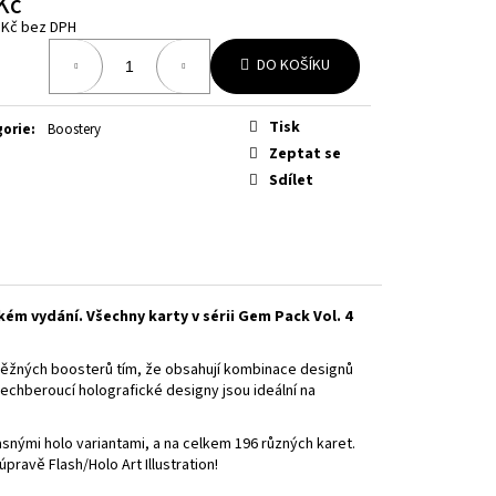
Kč
OURNEY TOGETHER
 Kč bez DPH
á
DO KOŠÍKU
Tisk
gorie
:
Boostery
Zeptat se
Sdílet
ém vydání. Všechny karty v sérii Gem Pack Vol. 4
 běžných boosterů tím, že obsahují kombinace designů
echberoucí holografické designy jsou ideální na
snými holo variantami, a na celkem 196 různých karet.
pravě Flash/Holo Art Illustration!