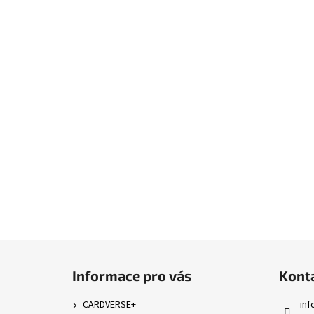
Z
á
Informace pro vás
Kont
p
a
CARDVERSE+
inf