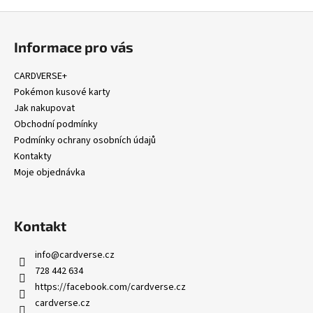
č
u
Z
j
á
Informace pro vás
e
p
m
a
CARDVERSE+
e
t
Pokémon kusové karty
í
Jak nakupovat
POKÉMON
Obchodní podmínky
TCG
Podmínky ochrany osobních údajů
-
MCDONALD'S
Kontakty
2025
Moje objednávka
JAPAN
PROMO
PACK
BOOSTER
Kontakt
(JAPAN)
1
info
@
cardverse.cz
199
Kč
728 442 634
https://facebook.com/cardverse.cz
cardverse.cz