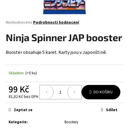
a
j
í
Průměrné
Neohodnoceno
Podrobnosti hodnocení
hodnocení
t
produktu
Ninja Spinner JAP booster
?
je
0,0
z
Booster obsahuje 5 karet. Karty jsou v Japonštině.
5
hvězdiček.
HLEDAT
Skladem
(>5 ks)
99 Kč
D
DO KOŠÍKU
81,82 Kč bez DPH
o
Měrná
p
cena:
Zeptat se
Sdílet
o
r
Kategorie
:
Boostery
u