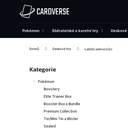
K
Přejít
na
o
obsah
Zpět
Zpět
š
do
do
í
obchodu
obchodu
Pokémon
Sběratelské a karetní hry
Deskové 
k
Domů
Deskové hry
Labilní jednorožci
P
o
Přeskočit
Kategorie
s
kategorie
t
Pokémon
r
Boostery
a
Elite Trainer Box
n
Booster Box a Bundle
n
Premium Collection
í
Tin/Mini Tin a Blister
p
Sealed