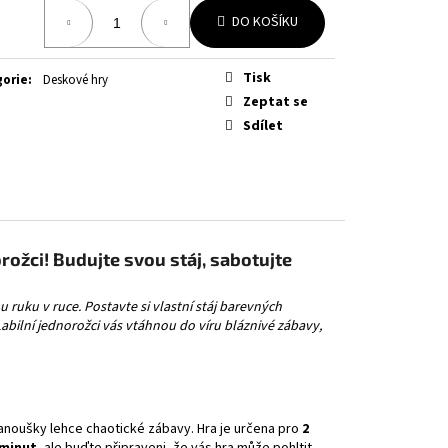
RFECT ORDER ELITE
á
DO KOŠÍKU
Tisk
gorie
:
Deskové hry
Zeptat se
Sdílet
rožci! Budujte svou stáj, sabotujte
ruku v ruce. Postavte si vlastní stáj barevných
Labilní jednorožci vás vtáhnou do víru bláznivé zábavy,
 fanoušky lehce chaotické zábavy. Hra je určena pro
2