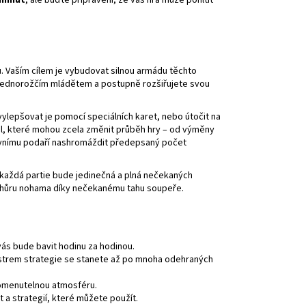
 minut
, ale buďte připraveni, že vás hra může pohltit
. Vaším cílem je vybudovat silnou armádu těchto
ým jednorožčím mládětem a postupně rozšiřujete svou
lepšovat je pomocí speciálních karet, nebo útočit na
el, které mohou zcela změnit průběh hry – od výměny
prvnímu podaří nashromáždit předepsaný počet
 každá partie bude jedinečná a plná nečekaných
vzhůru nohama díky nečekanému tahu soupeře.
vás bude bavit hodinu za hodinou.
istrem strategie se stanete až po mnoha odehraných
apomenutelnou atmosféru.
a strategií, které můžete použít.