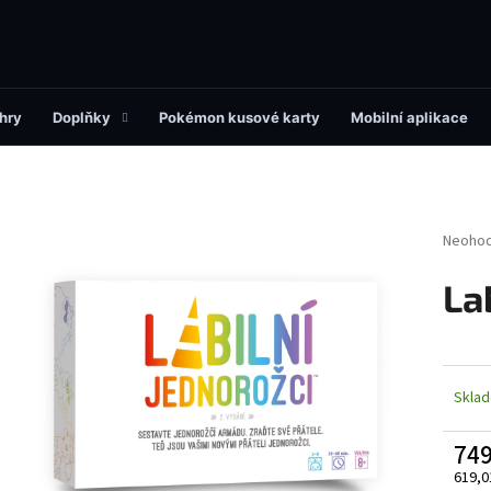
Co potřebujete najít?
hry
Doplňky
Pokémon kusové karty
Mobilní aplikace
HLEDAT
Průměr
Neoho
hodnoc
produk
La
Doporučujeme
je
0,0
z
5
hvězdi
Skla
749
619,0