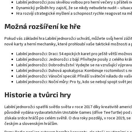
Labilní jednorožci jsou skvělou volbou pro herní večery s přáteli
Dynamický průběh hry zajistí, že se nikdy nebudete nudit – situa
Hra rozvíjí strategické myšlení a schopnost rychle reagovat na měn
Možná rozšíření ke hře
Pokud vás základní hra Labilní jednorožci uchvátí, můžete svůj herní zážit
nové karty a herní mechaniky, které prohloubí vaše taktické možnosti a přid
Labilní jednorožci: Draci
: 54 epických karet pro ještě větší možno
Labilní jednorožci: Jednorožci z bájí
: Přivítejte posily z celého k
Labilní jednorožci: Dobrodružství
: Vydejte se na vzrušující výprav
Labilní jednorožci: Duhová apokalypsa
: Kombinuje roztomilost s ni
Labilní jednorožci: Vánoční speciál
: Přináší sváteční náladu do vaš
Labilní jednorožci: Noční můry
: Pro ty, kdo se nebojí spojit svět 
Historie a tvůrci hry
Labilní jednorožci spatřili světlo světa v roce 2017 díky kreativitě amer
původně vydána vydavatelstvím
Unstable Games
(dříve TeeTurtle) pod
získala srdce hráčů po celém světě. O dva roky později, v roce 2019, se d
českým a slovenským hráčům.