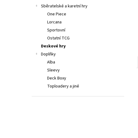
LORCANA: ATTACK OF THE VINE! BOOSTER
a
Sběratelské a karetní hry
BOX
n
One Piece
4 999 Kč
e
Lorcana
l
Sportovní
Ostatní TCG
Deskové hry
Doplňky
Alba
Sleevy
Deck Boxy
Toploadery a jiné