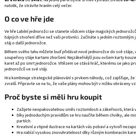
až 8 hráčů
od
14 let
. Na jednu partii byste si měli vyhradit zhruba
30–45
natolik, že strávíte hraním celý večer.
O co ve hře jde
Ve hře Labilní jednorožci se stanete vůdcem stáje magických jednorožců
bájných stvoření dříve než vaši protivníci. Začínáte s jedním roztomil
stáj o další jednorožce.
Během svého tahu můžete buď přidávat nové jednorožce do své stáje, vy
soupeřovy stáje kartami zhoršení. Nejzákeřnější jsou ovšem karty kouz
karet až po smrt jednorožce. Vítězem se stává hráč, kterému se jako 
jednorožců ve své stáji.
Hra kombinuje strategické plánování s prvkem náhody, což zajišťuje, že
zvratů. Připravte se na to, že vaše plány mohou být v mžiku obráceny 
Proč byste si měli hru koupit
Zažijete neopakovatelnou směs roztomilosti a zákeřnosti, která 
Díky jednoduchým pravidlům se hru naučíte během chvilky, ale m
partiích.
Kreativní a vtipné ilustrace na kartách vás pobaví a vytvoří nez
Hra nabízí vysokou znovuhratelnost díky různým kombinacím karet 