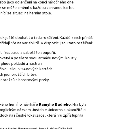
 nebo jako odlehčení na konci náročného dne.
ce se může změnit s každou zahranou kartou.
ící se situaci na herním stole.
ek ještě obohatit o řadu rozšíření. Každé z nich přináší
ají hře na variabilitě. K dispozici jsou tato rozšíření:
sti frustrace a sabotáže soupeřů.
rálovství a posílete svou armádu novými kouzly.
u plnou pokladů a nástrah.
čivou silou v 54 nových kartách.
ich jednorožčích bitev.
jednorožců s hororovými prvky.
ického herního návrháře
Ramyho Badieho
. Hra byla
 anglickým názvem Unstable Unicorns a okamžitě si
očkala i české lokalizace, která hru zpřístupnila