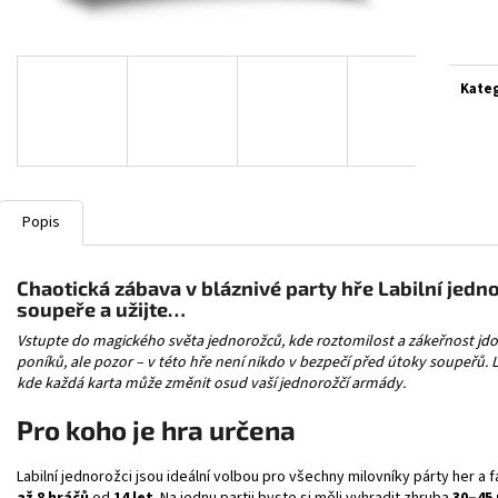
SLEEVES NA KARTY - ULTRA PRO 100KS
POKÉMON TCG: PE
Měrn
TRAINER BOX
cena:
39 Kč
1 799 Kč
Kate
Popis
Chaotická zábava v bláznivé party hře Labilní jedno
soupeře a užijte…
Vstupte do magického světa jednorožců, kde roztomilost a zákeřnost jdou 
poníků, ale pozor – v této hře není nikdo v bezpečí před útoky soupeřů. 
kde každá karta může změnit osud vaší jednorožčí armády.
Pro koho je hra určena
Labilní jednorožci jsou ideální volbou pro všechny milovníky párty her a