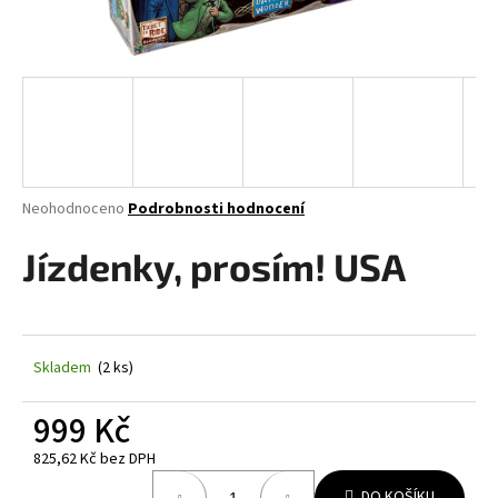
a
j
í
t
?
Průměrné
Neohodnoceno
Podrobnosti hodnocení
hodnocení
produktu
Jízdenky, prosím! USA
HLEDAT
je
0,0
z
5
D
hvězdiček.
Skladem
(2 ks)
o
p
999 Kč
o
r
825,62 Kč bez DPH
u
Měrná
DO KOŠÍKU