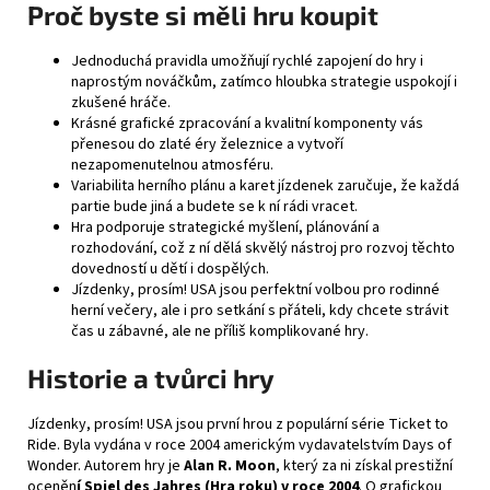
Proč byste si měli hru koupit
Jednoduchá pravidla umožňují rychlé zapojení do hry i
naprostým nováčkům, zatímco hloubka strategie uspokojí i
zkušené hráče.
Krásné grafické zpracování a kvalitní komponenty vás
přenesou do zlaté éry železnice a vytvoří
nezapomenutelnou atmosféru.
Variabilita herního plánu a karet jízdenek zaručuje, že každá
partie bude jiná a budete se k ní rádi vracet.
Hra podporuje strategické myšlení, plánování a
rozhodování, což z ní dělá skvělý nástroj pro rozvoj těchto
dovedností u dětí i dospělých.
Jízdenky, prosím! USA jsou perfektní volbou pro rodinné
herní večery, ale i pro setkání s přáteli, kdy chcete strávit
čas u zábavné, ale ne příliš komplikované hry.
Historie a tvůrci hry
Jízdenky, prosím! USA jsou první hrou z populární série Ticket to
Ride. Byla vydána v roce 2004 americkým vydavatelstvím Days of
Wonder. Autorem hry je
Alan R. Moon
, který za ni získal prestižní
oceněn
í Spiel des Jahres (Hra roku) v roce 2004
. O grafickou