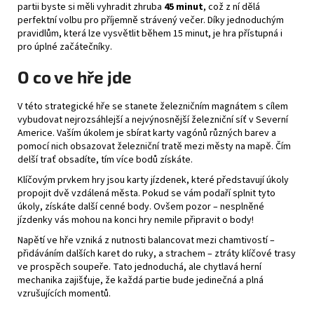
partii byste si měli vyhradit zhruba
45 minut
, což z ní dělá
perfektní volbu pro příjemně strávený večer. Díky jednoduchým
pravidlům, která lze vysvětlit během 15 minut, je hra přístupná i
pro úplné začátečníky.
O co ve hře jde
V této strategické hře se stanete železničním magnátem s cílem
vybudovat nejrozsáhlejší a nejvýnosnější železniční síť v Severní
Americe. Vaším úkolem je sbírat karty vagónů různých barev a
pomocí nich obsazovat železniční tratě mezi městy na mapě. Čím
delší trať obsadíte, tím více bodů získáte.
Klíčovým prvkem hry jsou karty jízdenek, které představují úkoly
propojit dvě vzdálená města. Pokud se vám podaří splnit tyto
úkoly, získáte další cenné body. Ovšem pozor – nesplněné
jízdenky vás mohou na konci hry nemile připravit o body!
Napětí ve hře vzniká z nutnosti balancovat mezi chamtivostí –
přidáváním dalších karet do ruky, a strachem – ztráty klíčové trasy
ve prospěch soupeře. Tato jednoduchá, ale chytlavá herní
mechanika zajišťuje, že každá partie bude jedinečná a plná
vzrušujících momentů.