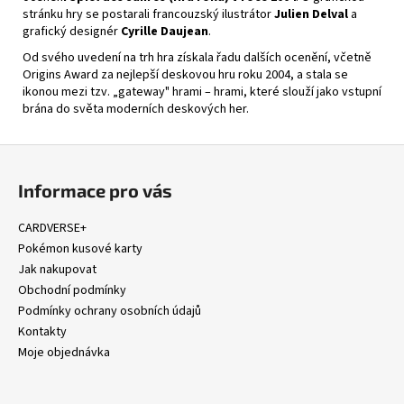
stránku hry se postarali francouzský ilustrátor
Julien Delval
a
grafický designér
Cyrille Daujean
.
Od svého uvedení na trh hra získala řadu dalších ocenění, včetně
Origins Award za nejlepší deskovou hru roku 2004, a stala se
ikonou mezi tzv. „gateway" hrami – hrami, které slouží jako vstupní
brána do světa moderních deskových her.
Z
á
Informace pro vás
p
a
CARDVERSE+
t
Pokémon kusové karty
í
Jak nakupovat
Obchodní podmínky
Podmínky ochrany osobních údajů
Kontakty
Moje objednávka