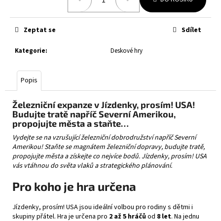
č
cena:
u
j
Zeptat se
Sdílet
e
m
Kategorie
:
Deskové hry
e
Popis
SANSEKING
WHITE
DRAGON
Železniční expanze v Jízdenky, prosím! USA!
-
Budujte tratě napříč Severní Amerikou,
TOURNAMENT
propojujte města a staňte…
SLEEVES
BLACK
Vydejte se na vzrušující železniční dobrodružství napříč Severní
Amerikou! Staňte se magnátem železniční dopravy, budujte tratě,
149
Kč
propojujte města a získejte co nejvíce bodů. Jízdenky, prosím! USA
vás vtáhnou do světa vlaků a strategického plánování.
Pro koho je hra určena
Jízdenky, prosím! USA jsou ideální volbou pro rodiny s dětmi i
skupiny přátel. Hra je určena pro
2 až 5 hráčů
od
8 let
. Na jednu