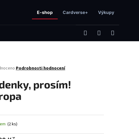
E-shop
Cardverse+
Výkupy
Hledat
Přihlášení
Nákupní
né
dnoceno
Podrobnosti hodnocení
košík
ení
tu
zdenky, prosím!
ropa
ček.
Následující
dem
(2 ks)