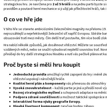
strategickou hru. Je navržena pro
2 až 5 hráčů
a na jednu partii byste si
pravidlům a poutavé herní mechanice si ji užijí jak příležitostní hráči, ta
O co ve hře jde
V této hře se stanete ambiciózními železničními magnáty na přelomu 19. 
nejrozsáhlejší a nejefektivnější železniční síť napříč Evropou. Sbíráte 
obsazování tratí mezi městy. Čím delší trať postavíte, tím více bodů získ
Hra nabízí několik způsobů, jak dosáhnout vítězství. Můžete se soustřed
vzdálených měst, nebo se snažit vybudovat nejdelší souvislou trať. Nové 
přinášejí do hry další strategickou hloubku a nutí vás pečlivě plánovat ka
Proč byste si měli hru koupit
Jednoduchá pravidla
umožňují rychlé zapojení do hry i méně z
vítězství uspokojí i náročnější hráče.
Kvalitní herní plán a komponenty
vás přenesou do atmosféry z
Vysoká znovuhratelnost
– každá partie je jiná a přináší nové vý
Rozvoj strategického myšlení
a schopnosti adaptace na měnící 
Podpora zdravé soutěživosti
a možnost taktické spolupráce m
Interaktivní forma výuky geografie Evropy.
Dlouhá životnost komponent
zaručuje hodiny zábavy.