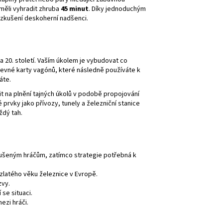
 měli vyhradit zhruba
45 minut
. Díky jednoduchým
k i zkušení deskoherní nadšenci.
a 20. století. Vaším úkolem je vybudovat co
barevné karty vagónů, které následně používáte k
áte.
it na plnění tajných úkolů v podobě propojování
prvky jako přívozy, tunely a železniční stanice
ždý tah.
kušeným hráčům, zatímco strategie potřebná k
latého věku železnice v Evropě.
zvy.
se situaci.
ezi hráči.