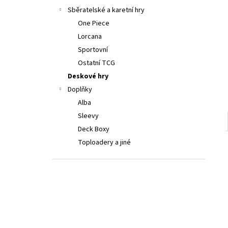
POKÉMON TCG: FIRST PARTNER
a
Sběratelské a karetní hry
ILLUSTRATION COLLECTION - SERIES 3
n
One Piece
999 Kč
e
Lorcana
l
Sportovní
Ostatní TCG
Deskové hry
Doplňky
Alba
Sleevy
Deck Boxy
Toploadery a jiné