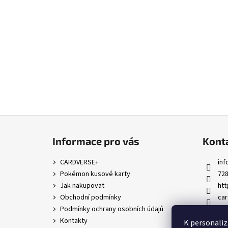
Z
á
Informace pro vás
Kont
p
a
CARDVERSE+
inf
t
Pokémon kusové karty
728
í
Jak nakupovat
htt
Obchodní podmínky
car
Podmínky ochrany osobních údajů
@c
Kontakty
K personaliz