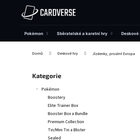
K
Přejít
na
o
obsah
Zpět
Zpět
š
do
do
í
obchodu
obchodu
Pokémon
Sběratelské a karetní hry
Deskové 
k
Domů
Deskové hry
Jízdenky, prosím! Evropa
P
o
Přeskočit
Kategorie
s
kategorie
t
Pokémon
r
Boostery
a
Elite Trainer Box
n
Booster Box a Bundle
n
Premium Collection
í
Tin/Mini Tin a Blister
p
Sealed