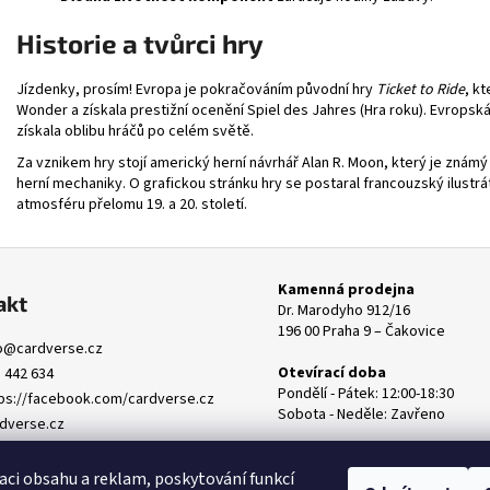
Historie a tvůrci hry
Jízdenky, prosím! Evropa je pokračováním původní hry
Ticket to Ride
, k
Wonder
a získala prestižní ocenění Spiel des Jahres (Hra roku). Evropská
získala oblibu hráčů po celém světě.
Za vznikem hry stojí americký herní návrhář Alan R. Moon, který je zná
herní mechaniky. O grafickou stránku hry se postaral francouzský ilustrá
atmosféru přelomu 19. a 20. století.
Kamenná prodejna
akt
Dr. Marodyho 912/16
196 00 Praha 9 – Čakovice
o
@
cardverse.cz
Otevírací doba
 442 634
Pondělí - Pátek: 12:00-18:30
ps://facebook.com/cardverse.cz
Sobota - Neděle: Zavřeno
dverse.cz
ardverse.cz
aci obsahu a reklam, poskytování funkcí