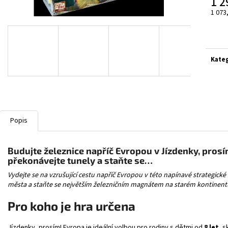
1 2
POKÉMON TCG: POKÉ BALL TIN 2024
EVOLVING SKIES 
1 073
499 Kč
1 690 Kč
Měrn
cena:
Kate
Popis
Budujte železnice napříč Evropou v Jízdenky, prosí
překonávejte tunely a staňte se…
Vydejte se na vzrušující cestu napříč Evropou v této napínavé strategické 
města a staňte se největším železničním magnátem na starém kontinent
Pro koho je hra určena
Jízdenky, prosím! Evropa je ideální volbou pro rodiny s dětmi od
8 let
, s