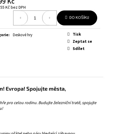
99 Kč
BOOSTER
,55 Kč bez DPH
á
DO KOŠÍKU
Tisk
gorie
:
Deskové hry
Zeptat se
Sdílet
m! Evropa! Spojujte města,
hře pro celou rodinu. Budujte železniční tratě, spojujte
u!
kupiny přátel nebo páry hledající zábavnou