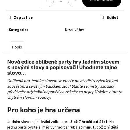
č
cena:
u
j
Zeptat se
Sdílet
e
m
Kategorie
:
Deskové hry
e
Popis
POKÉMON
TCG:
MEGA
Nová edice oblíbené party hry Jedním slovem
CHARIZARD
s novými slovy a popisovači! Uhodnete tajné
TIN
slovo…
1
Oblíbená hra Jedním slovem se vrací v nové edici s vylepšenými
199
součástmi a čerstvým balíčkem slov! Staňte se mistry asociací,
Kč
předávejte originální nápovědy a získejte co nejlepší skóre v tomto
chytrém slovním souboji.
Pro koho je hra určena
Jedním slovem je ideální volbou pro
3 až 7 hráčů od 8 let
. Na
jednu partii byste si měli vyhradit zhruba
20 minut
, což z ní dělá