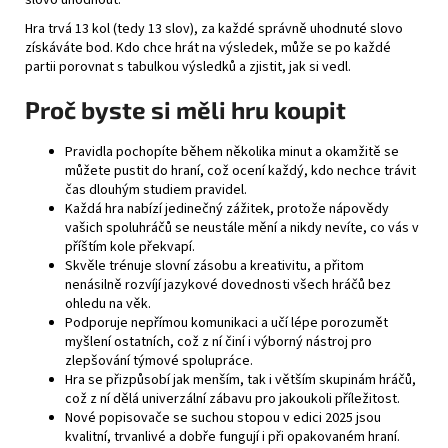
slovo uhodnout.
Hra trvá 13 kol (tedy 13 slov), za každé správně uhodnuté slovo
získáváte bod. Kdo chce hrát na výsledek, může se po každé
partii porovnat s tabulkou výsledků a zjistit, jak si vedl.
Proč byste si měli hru koupit
Pravidla pochopíte během několika minut a okamžitě se
můžete pustit do hraní, což ocení každý, kdo nechce trávit
čas dlouhým studiem pravidel.
Každá hra nabízí jedinečný zážitek, protože nápovědy
vašich spoluhráčů se neustále mění a nikdy nevíte, co vás v
příštím kole překvapí.
Skvěle trénuje slovní zásobu a kreativitu, a přitom
nenásilně rozvíjí jazykové dovednosti všech hráčů bez
ohledu na věk.
Podporuje nepřímou komunikaci a učí lépe porozumět
myšlení ostatních, což z ní činí i výborný nástroj pro
zlepšování týmové spolupráce.
Hra se přizpůsobí jak menším, tak i větším skupinám hráčů,
což z ní dělá univerzální zábavu pro jakoukoli příležitost.
Nové popisovače se suchou stopou v edici 2025 jsou
kvalitní, trvanlivé a dobře fungují i při opakovaném hraní.