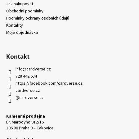
í
Jak nakupovat
Obchodní podmínky
Podmínky ochrany osobních údajů
Kontakty
Moje objednávka
Kontakt
info
@
cardverse.cz
728 442 634
https://facebook.com/cardverse.cz
cardverse.cz
@cardverse.cz
Kamenná prodejna
Dr. Marodyho 912/16
196 00 Praha 9 – Čakovice