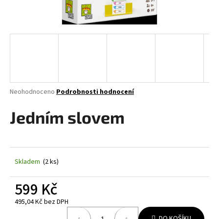
a
j
í
t
?
Průměrné
Neohodnoceno
Podrobnosti hodnocení
hodnocení
produktu
Jedním slovem
HLEDAT
je
0,0
z
5
D
hvězdiček.
Skladem
(2 ks)
o
p
599 Kč
o
r
495,04 Kč bez DPH
u
Měrná
DO KOŠÍKU