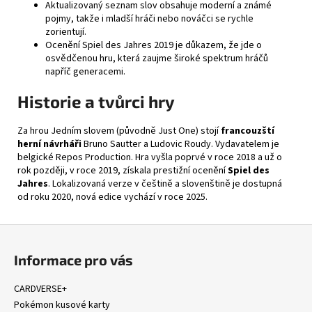
Aktualizovaný seznam slov obsahuje moderní a známé
pojmy, takže i mladší hráči nebo nováčci se rychle
zorientují.
Ocenění Spiel des Jahres 2019 je důkazem, že jde o
osvědčenou hru, která zaujme široké spektrum hráčů
napříč generacemi.
Historie a tvůrci hry
Za hrou Jedním slovem (původně Just One) stojí
francouzští
herní návrháři
Bruno Sautter
a
Ludovic Roudy
. Vydavatelem je
belgické
Repos Production
. Hra vyšla poprvé v roce 2018 a už o
rok později, v roce 2019, získala prestižní ocenění
Spiel des
Jahres
. Lokalizovaná verze v češtině a slovenštině je dostupná
od roku 2020, nová edice vychází v roce 2025.
Z
á
Informace pro vás
p
a
CARDVERSE+
t
Pokémon kusové karty