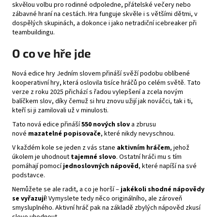
skvělou volbu pro rodinné odpoledne, přátelské večery nebo
zábavné hraní na cestách. Hra funguje skvěle i s většími dětmi, v
dospělých skupinách, a dokonce i jako netradiční icebreaker při
teambuildingu.
O co ve hře jde
Nová edice hry Jedním slovem přináší svěží podobu oblíbené
kooperativní hry, která oslovila tisíce hráčů po celém světě. Tato
verze z roku 2025 přichází s řadou vylepšení a zcela novým
balíčkem slov, díky čemuž si hru znovu užijí jak nováčci, tak i ti,
kteří si ji zamilovali už v minulosti.
Tato nová edice přináší
550 nových slov
a zbrusu
nové
mazatelné popisovače
, které nikdy nevyschnou.
V každém kole se jeden z vás stane
aktivním hráčem
, jehož
úkolem je uhodnout
tajemné slovo
. Ostatní hráči mu s tím
pomáhají pomocí
jednoslovných nápověd
, které napíší na své
podstavce.
Nemůžete se ale radit, a co je horší –
jakékoli shodné nápovědy
se vyřazují
! Vymyslete tedy něco originálního, ale zároveň
smysluplného. Aktivní hráč pak na základě zbylých nápověd zkusí