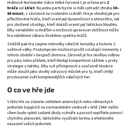
Hrdinové Normandie: Edice Velká červená 1 je určena pro
2
hráče
od
14 let
. Na jednu partii byste si měli vyhradit zhruba
30–
60 minut
, v závislosti na zvoleném scénáři. Hra je vhodná jak pro
příležitostné hráče, kteří ocení její dynamičnost a atmosféru, tak
pro zkušené stratégy, kteří dokáží ocenit její taktickou hloubku.
Díky variabilním scénářům a možnosti upravovat obtížnost může
hra nabídnout zábavu širokému spektru hráčů.
Zvláště pak hra zaujme milovníky válečné tematiky a historie 2.
světové války. Poskytuje jim možnost prožít vzrušující momenty z
tohoto období v bezpečí domova. Zároveň je hra skvělou volbou
pro páry nebo přátele, kteří hledají kompetitivní zážitek s prvky
strategie a taktiky. Díky své přístupnosti a současně hloubce
může sloužit jako skvělý odrazový můstek pro ty, kteří chtějí
prozkoumat svět komplexnějších válečných her.
O co ve hře jde
V této hře se stanete velitelem amerických nebo německých
jednotek bojujících na normandském venkově v létě 1944. Vaším
cílem bude splnit zadané úkoly scénáře a porazit nepřítele pomocí
chytrého plánování, taktického využívání terénu a efektivního
nasazení vašich jednotek.