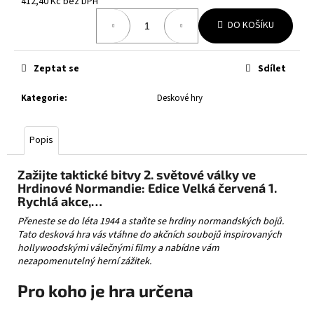
č
412,40 Kč bez DPH
Měrná
u
DO KOŠÍKU
cena:
j
e
m
Zeptat se
Sdílet
e
Kategorie
:
Deskové hry
POKÉMON
TCG:
Popis
FIRST
PARTNER
ILLUSTRATION
Zažijte taktické bitvy 2. světové války ve
COLLECTION
Hrdinové Normandie: Edice Velká červená 1.
-
Rychlá akce,…
SERIES
3
Přeneste se do léta 1944 a staňte se hrdiny normandských bojů.
999
Tato desková hra vás vtáhne do akčních soubojů inspirovaných
Kč
hollywoodskými válečnými filmy a nabídne vám
nezapomenutelný herní zážitek.
Pro koho je hra určena