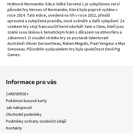
Hrdinové Normandie: Edice Velká červená 1 je vylepšenou verzí
původní hry Heroes of Normandie, která byla poprvé vydána v
roce 2014. Tato edice, uvedená na trh v roce 2022, přináší
upravená a vylepšená pravidla, nové scénáře a další vylepšení. Za
vznikem hry stojí francouzští herní návrháři Yann a Clem, kteří jsou
známí svou láskou k tematickým hrám s důrazem na atmosféru a
zábavnost. O vizuální stránku hry se postarali talentovaní
ilustrátoři Olivier Derouetteau, Ruben Megido, Pixel Vengeur a Max
Simoneau. Původním vydavatelem hry byla společnost Devil Pig
Games.
Z
á
Informace pro vás
p
a
CARDVERSE+
t
Pokémon kusové karty
í
Jak nakupovat
Obchodní podmínky
Podmínky ochrany osobních údajů
Kontakty