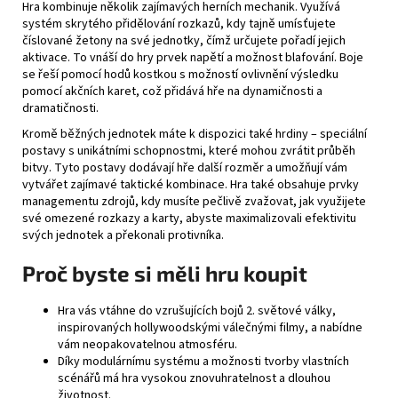
Hra kombinuje několik zajímavých herních mechanik. Využívá
systém skrytého přidělování rozkazů, kdy tajně umísťujete
číslované žetony na své jednotky, čímž určujete pořadí jejich
aktivace. To vnáší do hry prvek napětí a možnost blafování. Boje
se řeší pomocí hodů kostkou s možností ovlivnění výsledku
pomocí akčních karet, což přidává hře na dynamičnosti a
dramatičnosti.
Kromě běžných jednotek máte k dispozici také hrdiny – speciální
postavy s unikátními schopnostmi, které mohou zvrátit průběh
bitvy. Tyto postavy dodávají hře další rozměr a umožňují vám
vytvářet zajímavé taktické kombinace. Hra také obsahuje prvky
managementu zdrojů, kdy musíte pečlivě zvažovat, jak využijete
své omezené rozkazy a karty, abyste maximalizovali efektivitu
svých jednotek a překonali protivníka.
Proč byste si měli hru koupit
Hra vás vtáhne do vzrušujících bojů 2. světové války,
inspirovaných hollywoodskými válečnými filmy, a nabídne
vám neopakovatelnou atmosféru.
Díky modulárnímu systému a možnosti tvorby vlastních
scénářů má hra vysokou znovuhratelnost a dlouhou
životnost.