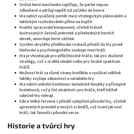
Svižná herní mechanika zajišťuje, že partie nejsou
zdlouhavé a udržují napětí od začátku do konce.
Hra nabízí vyvážený poměr mezi strategickým plánováním a
taktickým rozhodováním přímo na bojišti.
Kvalitní zpracování komponent, včetně krásně
ilustrovaných žetonů jednotek a přehledných herních
desek, umocňuje herní zážitek.
Systém skrytého přidělování rozkazů přináší do hry prvek
blafování a psychologického souboje mezi hráči.
Hra je vhodná jak pro příležitostné hráče, tak pro zkušené
stratégy, což z ní dělá ideální volbu pro široké spektrum
hráčů.
Možnost hrát za různé strany konfliktu a využívat odlišné
taktiky zvyšuje zábavnost a variabilitu hry.
Hra nabízí unikátní kombinaci tematické hloubky a přístupné
hratelnosti, což ji činí atraktivní i pro hráče, kteří běžně
válečné hry nehrají.
Edice Velká červená 1 přináší vylepšení původní hry, včetně
upravených pravidel a nových scénářů, což ocení jak noví
hráči, tak fanoušci původní verze.
Historie a tvůrci hry