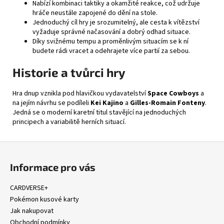
Nabízí kombinaci taktiky a okamžité reakce, což udržuje
hráče neustále zapojené do dění na stole.
Jednoduchý cíl hry je srozumitelný, ale cesta k vítězství
vyžaduje správné načasování a dobrý odhad situace.
Díky svižnému tempu a proměnlivým situacím se k ní
budete rádi vracet a odehrajete více partií za sebou.
Historie a tvůrci hry
Hra dnup vznikla pod hlavičkou vydavatelství
Space Cowboys
a
na jejím návrhu se podíleli
Kei Kajino
a
Gilles-Romain Fonteny
.
Jedná se o moderní karetní titul stavějící na jednoduchých
principech a variabilitě herních situací.
Z
á
Informace pro vás
p
a
CARDVERSE+
t
Pokémon kusové karty
í
Jak nakupovat
Obchodní podmínky