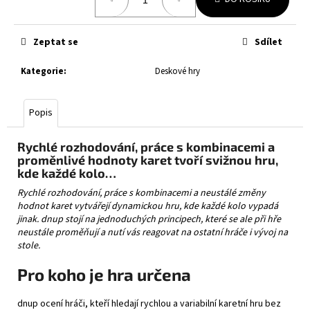
č
cena:
u
j
Zeptat se
Sdílet
e
m
Kategorie
:
Deskové hry
e
Popis
POKÉMON
TCG:
POKÉ
Rychlé rozhodování, práce s kombinacemi a
BALL
proměnlivé hodnoty karet tvoří svižnou hru,
TIN
kde každé kolo…
2024
Rychlé rozhodování, práce s kombinacemi a neustálé změny
499
hodnot karet vytvářejí dynamickou hru, kde každé kolo vypadá
Kč
jinak. dnup stojí na jednoduchých principech, které se ale při hře
neustále proměňují a nutí vás reagovat na ostatní hráče i vývoj na
stole.
Pro koho je hra určena
dnup ocení hráči, kteří hledají rychlou a variabilní karetní hru bez