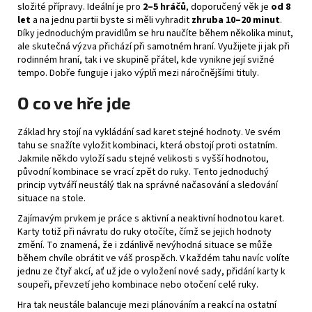
složité přípravy. Ideální je pro
2–5 hráčů
, doporučený věk je
od 8
let
a na jednu partii byste si měli vyhradit
zhruba 10–20 minut
.
Díky jednoduchým pravidlům se hru naučíte během několika minut,
ale skutečná výzva přichází při samotném hraní. Využijete ji jak při
rodinném hraní, tak i ve skupině přátel, kde vynikne její svižné
tempo. Dobře funguje i jako výplň mezi náročnějšími tituly.
O co ve hře jde
Základ hry stojí na vykládání sad karet stejné hodnoty. Ve svém
tahu se snažíte vyložit kombinaci, která obstojí proti ostatním.
Jakmile někdo vyloží sadu stejné velikosti s vyšší hodnotou,
původní kombinace se vrací zpět do ruky. Tento jednoduchý
princip vytváří neustálý tlak na správné načasování a sledování
situace na stole.
Zajímavým prvkem je práce s aktivní a neaktivní hodnotou karet.
Karty totiž při návratu do ruky otočíte, čímž se jejich hodnoty
změní. To znamená, že i zdánlivě nevýhodná situace se může
během chvíle obrátit ve váš prospěch. V každém tahu navíc volíte
jednu ze čtyř akcí, ať už jde o vyložení nové sady, přidání karty k
soupeři, převzetí jeho kombinace nebo otočení celé ruky.
Hra tak neustále balancuje mezi plánováním a reakcí na ostatní