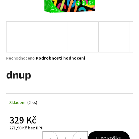
a
j
í
t
?
Průměrné
Neohodnoceno
Podrobnosti hodnocení
hodnocení
produktu
dnup
HLEDAT
je
0,0
z
5
D
hvězdiček.
Skladem
(2 ks)
o
p
329 Kč
o
r
271,90 Kč bez DPH
u
Měrná
DO KOŠÍKU