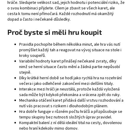
hráče. Sledujete velikost sad, jejich hodnotu i potenciální riziko, že
o svou kombinaci přijdete. Cílem je zbavit se všech karet, ale
cesta k tomu není přímočará. Každé rozhodnutí má okamžitý
dopad a často i nečekané důsledky.
Proč byste si měli hru koupit
Pravidla pochopíte během několika minut, ale hra vás nutí
promýšlet každý tah a reagovat na vývoj situace na stole i
kroky soupeřů.
Variabilní hodnoty karet přinášejí nečekané zvraty, díky
nimž se herní situace často mění a žádná partie nepůsobí
stejně.
Díky krátké herní době se hodí jako rychlá hra na rozehrání
večera i jako odlehčené zakončení mezi delšími tituly.
Interakce mezi hráči je neustálá, protože každá vyložená
sada může být kdykoli překonána a vrácena zpět do ruky.
Mechanika otáčení karet přidává další vrstvu rozhodování a
nutí vás pracovat s rizikem i dlouhodobým plánem.
Hra dobře funguje v různém počtu hráčů a přizpůsobuje se
tempu skupiny bez nutnosti složitých úprav pravidel.
Kompaktní balení z ní dělá ideální titul na cesty, dovolenou
nebo hraní kdekoliv mimo domov.