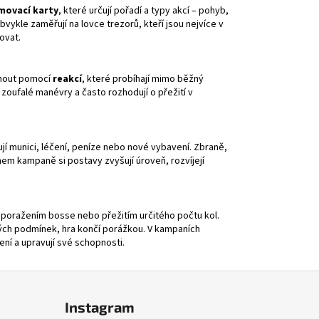
movací karty
, které určují pořadí a typy akcí – pohyb,
bvykle zaměřují na lovce trezorů, kteří jsou nejvíce v
ovat.
hnout pomocí
reakcí
, které probíhají mimo běžný
zoufalé manévry a často rozhodují o přežití v
jí munici, léčení, peníze nebo nové vybavení. Zbraně,
hem kampaně si postavy zvyšují úroveň, rozvíjejí
y poražením bosse nebo přežitím určitého počtu kol.
vých podmínek, hra končí porážkou. V kampaních
ení a upravují své schopnosti.
Instagram