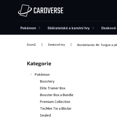
K
Přejít
na
o
obsah
Zpět
Zpět
š
do
do
í
obchodu
obchodu
Pokémon
Sběratelské a karetní hry
Deskové 
k
Domů
Deskové hry
Borderlands: Mr. Torgue a j
P
o
Přeskočit
Kategorie
s
kategorie
t
Pokémon
r
Boostery
a
Elite Trainer Box
n
Booster Box a Bundle
n
Premium Collection
í
Tin/Mini Tin a Blister
p
Sealed