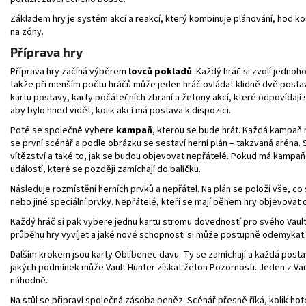
Základem hry je systém akcí a reakcí, který kombinuje plánování, hod 
na zóny.
Příprava hry
Příprava hry začíná výběrem
lovců pokladů
. Každý hráč si zvolí jednoho
takže při menším počtu hráčů může jeden hráč ovládat klidně dvě posta
kartu postavy, karty počátečních zbraní a žetony akcí, které odpovídají
aby bylo hned vidět, kolik akcí má postava k dispozici.
Poté se společně vybere
kampaň
, kterou se bude hrát. Každá kampaň m
se první scénář a podle obrázku se sestaví herní plán – takzvaná aréna.
vítězství a také to, jak se budou objevovat nepřátelé. Pokud má kampaň 
událostí, které se později zamíchají do balíčku.
Následuje rozmístění herních prvků a nepřátel. Na plán se položí vše, co
nebo jiné speciální prvky. Nepřátelé, kteří se mají během hry objevovat 
Každý hráč si pak vybere jednu kartu stromu dovedností pro svého Vault 
průběhu hry vyvíjet a jaké nové schopnosti si může postupně odemykat.
Dalším krokem jsou karty Oblíbenec davu. Ty se zamíchají a každá postav
jakých podmínek může Vault Hunter získat žeton Pozornosti. Jeden z Vau
náhodně.
Na stůl se připraví společná zásoba peněz. Scénář přesně říká, kolik hot