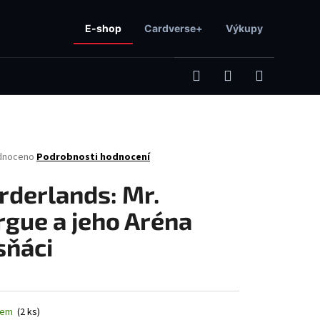
E-shop
Cardverse+
Výkupy
Hledat
Přihlášení
Nákupní
né
dnoceno
Podrobnosti hodnocení
košík
ení
tu
rderlands: Mr.
rgue a jeho Aréna
sňáci
ček.
Následující
dem
(2 ks)