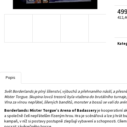
ASCENDED HEROES MEGA
POKÉMON TCG: J
FERALIGATR/MEGANIUM/EMBOAR EX BOX
BOOSTER
499
1 299 Kč
149 Kč
412,4
Měrn
cena:
Kate
Popis
Svět Borderlands je plný šílenství, výbuchů a přehnaného násilí, a přesn
Mister Torgue. Skupina lovců trezorů byla vtažena do brutálního turnaje,
Vlna za vlnou nepřátel, šílených banditů, monster a bossů se valí do arény
Borderlands: Mister Torgue’s Arena of Badassery
je kooperativní a
a společně čelí nepřátelům řízeným hrou. Hra je scénářová a lze ji hrát
kampaň, v níž si postavy postupně zlepšují vybavení a schopnosti. Cílem
porazit závěrečného bosse.