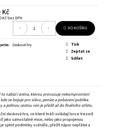
OURNEY TOGETHER
 Kč
0 Kč bez DPH
á
DO KOŠÍKU
Tisk
gorie
:
Deskové hry
Zeptat se
Sdílet
ě to nabízí i aréna, kterou provozuje nekompromisní
 kde se bojuje pro slávu, peníze a pobavení publika.
 a jedinou cestou ven je přežít až do finálního střetu.
kční desková hra, ve které hráči ovládají lovce trezorů
 buď jako samostatné mise, nebo jako propojenou
 je splnit podmínky scénáře, přežít nápor nepřátel a