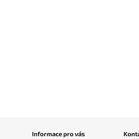
Z
á
Informace pro vás
Kont
p