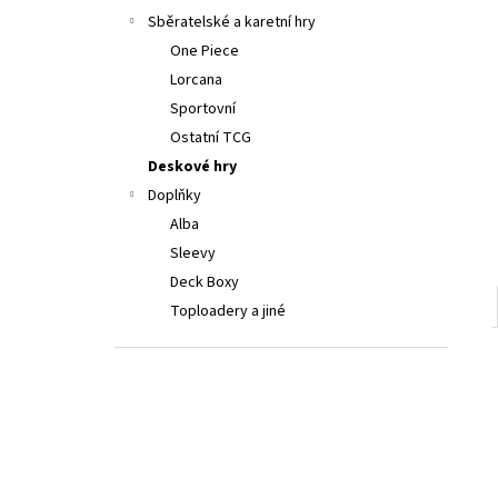
LORCANA: ATTACK OF THE VINE! BOOSTER
a
Sběratelské a karetní hry
199 Kč
n
One Piece
e
Lorcana
l
Sportovní
Ostatní TCG
Deskové hry
Doplňky
Alba
Sleevy
Deck Boxy
Toploadery a jiné