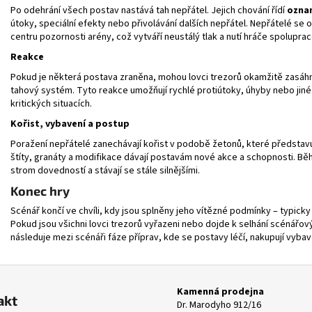
Po odehrání všech postav nastává tah nepřátel. Jejich chování řídí
ozna
útoky, speciální efekty nebo přivolávání dalších nepřátel. Nepřátelé se o
centru pozornosti arény, což vytváří neustálý tlak a nutí hráče spoluprac
Reakce
Pokud je některá postava zraněna, mohou lovci trezorů okamžitě zasá
tahový systém. Tyto reakce umožňují rychlé protiútoky, úhyby nebo jiné 
kritických situacích.
Kořist, vybavení a postup
Poražení nepřátelé zanechávají kořist v podobě žetonů, které představu
štíty, granáty a modifikace dávají postavám nové akce a schopnosti. Bě
strom dovedností a stávají se stále silnějšími.
Konec hry
Scénář končí ve chvíli, kdy jsou splněny jeho vítězné podmínky – typick
Pokud jsou všichni lovci trezorů vyřazeni nebo dojde k selhání scénářo
následuje mezi scénáři fáze příprav, kde se postavy léčí, nakupují vybav
Kamenná prodejna
akt
Dr. Marodyho 912/16