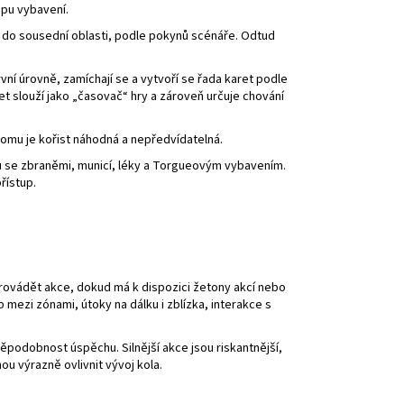
upu vybavení.
bo do sousední oblasti, podle pokynů scénáře. Odtud
vní úrovně, zamíchají se a vytvoří se řada karet podle
et slouží jako „časovač“ hry a zároveň určuje chování
 tomu je kořist náhodná a nepředvídatelná.
tů se zbraněmi, municí, léky a Torgueovým vybavením.
řístup.
 provádět akce, dokud má k dispozici žetony akcí nebo
 mezi zónami, útoky na dálku i zblízka, interakce s
ěpodobnost úspěchu. Silnější akce jsou riskantnější,
hou výrazně ovlivnit vývoj kola.