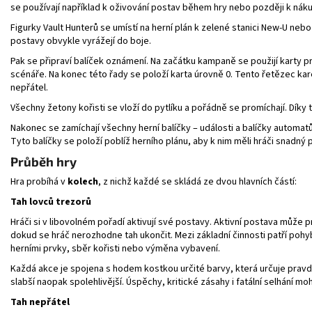
se používají například k oživování postav během hry nebo později k nák
Figurky Vault Hunterů se umístí na herní plán k zelené stanici New-U ne
postavy obvykle vyrážejí do boje.
Pak se připraví balíček oznámení. Na začátku kampaně se použijí karty pr
scénáře. Na konec této řady se položí karta úrovně 0. Tento řetězec kar
nepřátel.
Všechny žetony kořisti se vloží do pytlíku a pořádně se promíchají. Díky
Nakonec se zamíchají všechny herní balíčky – události a balíčky automa
Tyto balíčky se položí poblíž herního plánu, aby k nim měli hráči snadný p
Průběh hry
Hra probíhá v
kolech
, z nichž každé se skládá ze dvou hlavních částí:
Tah lovců trezorů
Hráči si v libovolném pořadí aktivují své postavy. Aktivní postava může
dokud se hráč nerozhodne tah ukončit. Mezi základní činnosti patří pohyb
herními prvky, sběr kořisti nebo výměna vybavení.
Každá akce je spojena s hodem kostkou určité barvy, která určuje pravd
slabší naopak spolehlivější. Úspěchy, kritické zásahy i fatální selhání mo
Tah nepřátel