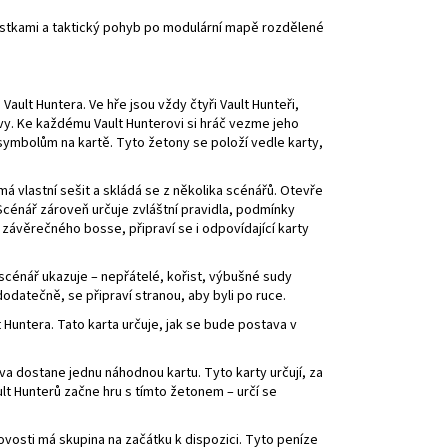
kostkami a taktický pohyb po modulární mapě rozdělené
 Vault Huntera. Ve hře jsou vždy čtyři Vault Hunteři,
vy. Ke každému Vault Hunterovi si hráč vezme jeho
 symbolům na kartě. Tyto žetony se položí vedle karty,
á vlastní sešit a skládá se z několika scénářů. Otevře
 Scénář zároveň určuje zvláštní pravidla, podmínky
závěrečného bosse, připraví se i odpovídající karty
 scénář ukazuje – nepřátelé, kořist, výbušné sudy
dodatečně, se připraví stranou, aby byli po ruce.
Huntera. Tato karta určuje, jak se bude postava v
a dostane jednu náhodnou kartu. Tyto karty určují, za
lt Hunterů začne hru s tímto žetonem – určí se
ovosti má skupina na začátku k dispozici. Tyto peníze