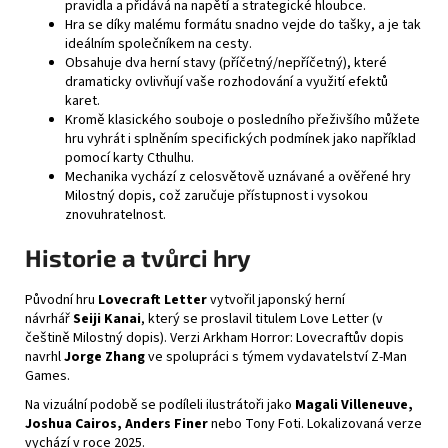
pravidla a přidává na napětí a strategické hloubce.
Hra se díky malému formátu snadno vejde do tašky, a je tak
ideálním společníkem na cesty.
Obsahuje dva herní stavy (příčetný/nepříčetný), které
dramaticky ovlivňují vaše rozhodování a využití efektů
karet.
Kromě klasického souboje o posledního přeživšího můžete
hru vyhrát i splněním specifických podmínek jako například
pomocí karty Cthulhu.
Mechanika vychází z celosvětově uznávané a ověřené hry
Milostný dopis, což zaručuje přístupnost i vysokou
znovuhratelnost.
Historie a tvůrci hry
Původní hru
Lovecraft Letter
vytvořil japonský herní
návrhář
Seiji Kanai
, který se proslavil titulem Love Letter (v
češtině
Milostný dopis
). Verzi Arkham Horror: Lovecraftův dopis
navrhl
Jorge Zhang
ve spolupráci s týmem vydavatelství
Z-Man
Games
.
Na vizuální podobě se podíleli ilustrátoři jako
Magali Villeneuve,
Joshua Cairos, Anders Finer
nebo
Tony Foti
. Lokalizovaná verze
vychází v roce 2025.