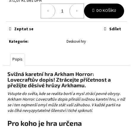
č
371,07 Kč bez DPH
Měrná
u
DO KOŠÍKU
cena:
j
e
m
Zeptat se
Sdílet
e
Kategorie
:
Deskové hry
SANSEKING
35PT
Popis
TRANSPARENT
TOPLOADER
Svižná karetní hra Arkham Horror:
89
Kč
Lovecraftův dopis! Ztrácejte příčetnost a
přežijte děsivé hrůzy Arkhamu.
Vstupte do světa, kde se realita bortí a mysl ztrácí pevné obrysy.
Arkham Horror: Lovecraftův dopis přináší svižnou karetní hru, v níž
se i ten nejmenší omyl může stát vaší záhubou. V každé partii na
vás číhá nevyzpytatelné šílenství i tiché spiknutí.
Pro koho je hra určena