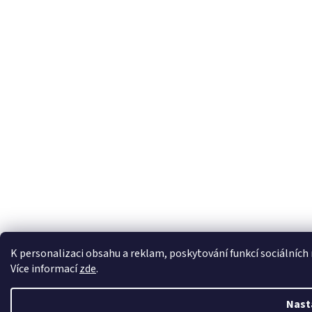
K personalizaci obsahu a reklam, poskytování funkcí sociálních
Více informací
zde
.
Nast