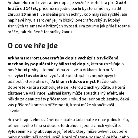
Arkham Horror: Lovecraftův dopis je svižná karetní hra pro
2 až 6
hráčů
od
14 let
, přičemž na jednu partii byste si měli vyhradit
zhruba
20 minut
. Je ideální pro všechny, kdo mají rádi rychlé, ale
napínavé hry, a zároveň je jim blízký lovecraftovský svět plný
tísnivých tajemství a hrůzných bytostí. Hra zaujme jak příležitostné
hráče, tak zkušené fanoušky žánru.
O co ve hře jde
Arkham Horror: Lovecraftův dopis vychází z osvědčené
mechaniky populární hry Milostný dopis
, kterou rozšiřuje o
nové herní prvky a temné téma ze světa Arkham Horror. V
roli
vyšetřovatelů
se vydáváte po stopách znepokojivých
událostí, které ohrožují
Arkham i lidskou mysl
. Každé kolo
doberete kartu a rozhodujete se, kterou z nich vyložíte, a která
zůstane ve vaší ruce. Zahrání karty může spustit silný efekt, ale
někdy za cenu ztráty příčetnosti. Pokud se jednou zblázníte, čeká
vás příšerná kontrola příčetnosti, která může skončit vaší
likvidací.
Hra se hraje velmi svižně: na začátku kola máte v ruce jednu kartu,
během svého tahu si doberete druhou a jednu z nich vyložíte.
Vyložením karty aktivujete její efekt, který může ovlivnit soupeře
nebo posílit vaši pozici. Hráč, který zůstane poslední ve hře, nebo