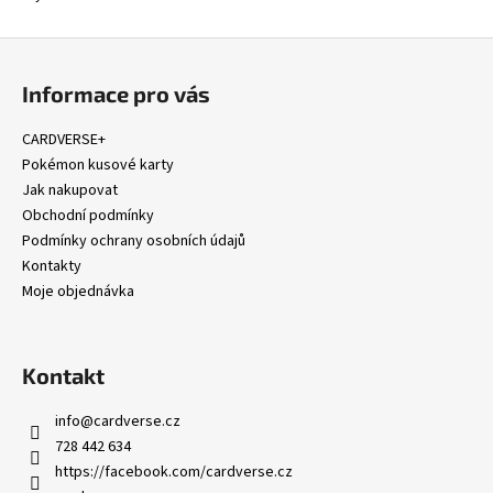
Z
á
Informace pro vás
p
a
CARDVERSE+
t
Pokémon kusové karty
í
Jak nakupovat
Obchodní podmínky
Podmínky ochrany osobních údajů
Kontakty
Moje objednávka
Kontakt
info
@
cardverse.cz
728 442 634
https://facebook.com/cardverse.cz