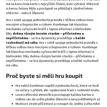
má na konci kola kartu s nejvyšším číslem, kolo vyhrává. Vítězové
si berou žetony Mýtu a postupně se přibližují k závěrečnému
vítězství – nebo k šílenství.
Hra v sobě spojuje jednoduchá pravidla s těžkou volbou mezi
mocnými schopnostmi a rizikem. Kombinuje tak klasickou
mechaniku vyřazování hráčů s tajnou informací a blafováním.
Díky
dvěma různým herním stavům – příčetnému a
nepříčetnému
– se hra dynamicky proměňuje a
každé
rozhodnutí má váhu.
Hra v sobě spojuje jednoduchá pravidla s
těžkou volbou mezi mocnými schopnostmi a rizikem. Kombinuje
tak klasickou mechaniku vyřazování hráčů s tajnou informací a
blafováním. Díky dvěma různým herním stavům – příčetnému a
nepříčetnému – se hra dynamicky proměňuje a každé rozhodnutí
má váhu.
Proč byste si měli hru koupit
Hra nabízí kombinaci napětí a jednoduchosti, která se hodí
na večery s přáteli, ale i opakované hraní v rodinném kruhu.
Lovecraftovská atmosféra prostupuje každou kartou a
vtáhne vás do světa plného šílenství a nevysvětlitelných sil.
Možnost ztratit příčetnost a vstoupit do Jiného světa mění